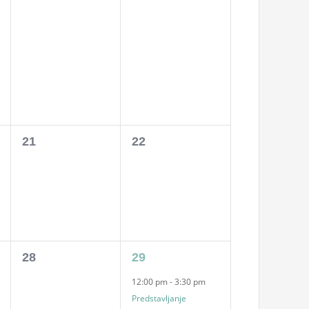
events,
events,
0
0
21
22
events,
events,
0
1
28
29
events,
event,
12:00 pm
-
3:30 pm
Predstavljanje