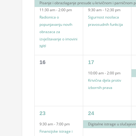
events,
events,
Pisanje i obrazlaganje presude u krivičnom i parničnom 
11:30 am
-
2:00 pm
9:30 am
-
12:30 pm
Radionica o
Sigurnost nosilaca
popunjavanju novih
pravosudnih funkcija
obrazaca za
izvještavanje o imovini
NPF
0
1
16
17
events,
event,
10:00 am
-
2:00 pm
Krivična djela protiv
izbornih prava
1
1
23
24
event,
event,
9:30 am
-
7:00 pm
Digitalne istrage u slučajev
Finansijske istrage i