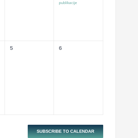
publikacije
0
0
5
6
events,
events,
SUBSCRIBE TO CALENDAR