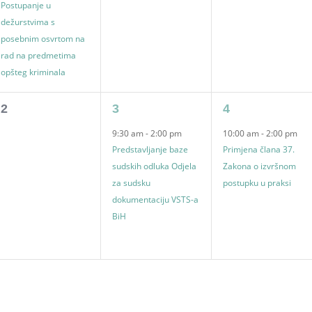
Postupanje u
dežurstvima s
posebnim osvrtom na
rad na predmetima
opšteg kriminala
0
1
1
2
3
4
events,
event,
event,
9:30 am
-
2:00 pm
10:00 am
-
2:00 pm
Predstavljanje baze
Primjena člana 37.
sudskih odluka Odjela
Zakona o izvršnom
za sudsku
postupku u praksi
dokumentaciju VSTS-a
BiH