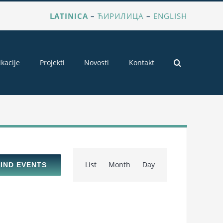
LATINICA
–
ЋИРИЛИЦА
–
ENGLISH
ikacije
Projekti
Novosti
Kontakt
Event
List
Month
Day
FIND EVENTS
Views
Navigation