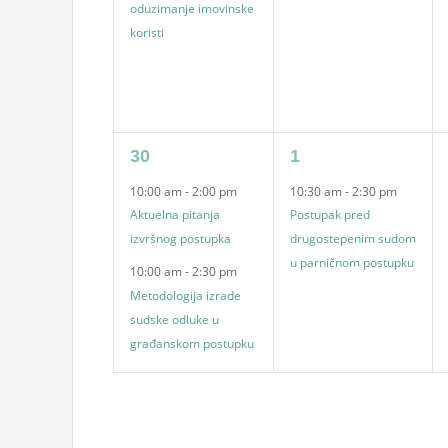
oduzimanje imovinske
koristi
2
1
30
1
events,
event,
10:00 am
-
2:00 pm
10:30 am
-
2:30 pm
Aktuelna pitanja
Postupak pred
izvršnog postupka
drugostepenim sudom
u parničnom postupku
10:00 am
-
2:30 pm
Metodologija izrade
sudske odluke u
građanskom postupku