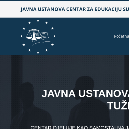
Skip
JAVNA USTANOVA CENTAR ZA EDUKACIJU SUD
to
content
Početn
JAVNA USTANOVA
TUŽ
CENTAR DJELUJE KAO SAMOSTALNA JA