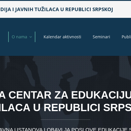
IJA I JAVNIH TUŽILACA U REPUBLICI SRPSKOJ
a
O nama
Kalendar aktivnosti
Seminari
Publ
 CENTAR ZA EDUKACIJU 
ILACA U REPUBLICI SRP
VNA USTANOVA I OBAVLJA POSLOVE EDUKACIJE SUD