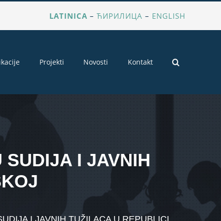
LATINICA
–
ЋИРИЛИЦА
–
ENGLISH
ikacije
Projekti
Novosti
Kontakt
SUDIJA I JAVNIH
SKOJ
IJA I JAVNIH TUŽILACA U REPUBLICI