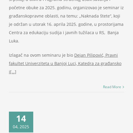
početne obuke za 2025. godinu, organizovao je seminar iz
građanskopravne oblasti, na temu: „Naknada štete“, koji
je održan u utorak 16. aprila 2025. godine, u prostorijama
Centra za edukaciju sudija i javnih tužilaca u RS, Banja
Luka.
Izlagač na ovom seminaru je bio
Dejan Pilipović, Pravni
fakultet Univerziteta u Banjoj Luci, Katedra za građansko
i[…]
Read More
14
04, 2025