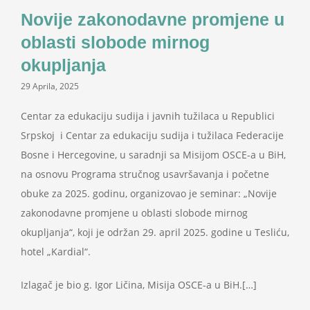
Projekti
Novije zakonodavne promjene u
oblasti slobode mirnog
Novosti
okupljanja
29 Aprila, 2025
Kontakt
Centar za edukaciju sudija i javnih tužilaca u Republici
Srpskoj i Centar za edukaciju sudija i tužilaca Federacije
Search
Bosne i Hercegovine, u saradnji sa Misijom OSCE-a u BiH,
for:
na osnovu Programa stručnog usavršavanja i početne
obuke za 2025. godinu, organizovao je seminar: „Novije
zakonodavne promjene u oblasti slobode mirnog
okupljanja“, koji je održan 29. april 2025. godine u Tesliću,
hotel „Kardial“.
Izlagač je bio g. Igor Ličina, Misija OSCE-a u BiH.[…]