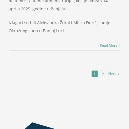
na temu: „Ćutanje administracije“, koji je održan 14.
aprila 2025. godine u Banjaluci.
Izlagači su bili Aleksandra Ždral i Milica Đurić, sudije
Okružnog suda u Banjoj Luci.
Read More
Next
1
2