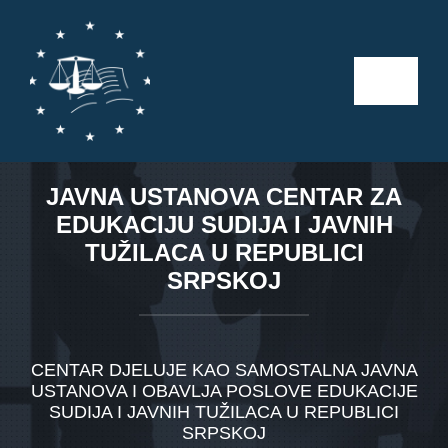
Skip
to
content
Toggle
Naviga
Početna
JAVNA USTANOVA CENTAR ZA
O nama
EDUKACIJU SUDIJA I JAVNIH
TUŽILACA U REPUBLICI
Kalendar aktivnosti
SRPSKOJ
Seminari
CENTAR DJELUJE KAO SAMOSTALNA JAVNA
USTANOVA I OBAVLJA POSLOVE EDUKACIJE
Publikacije
SUDIJA I JAVNIH TUŽILACA U REPUBLICI
SRPSKOJ