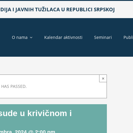
IJA I JAVNIH TUŽILACA U REPUBLICI SRPSKOJ
a
O nama
Kalendar aktivnosti
Seminari
Publ
×
 HAS PASSED.
sude u krivičnom i
mbra, 2024 @ 2:00 pm