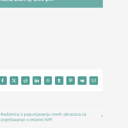
Facebook
X
Reddit
LinkedIn
WhatsApp
Tumblr
Pinterest
Vk
Email
Radionica o popunjavanju novih obrazaca za
izvještavanje o imovini NPF