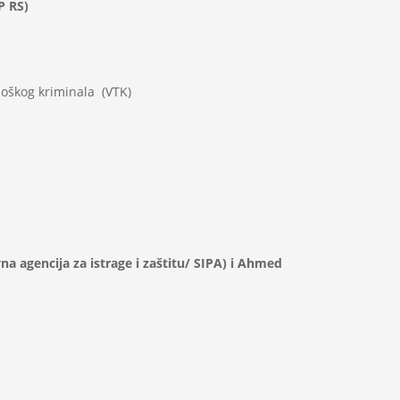
P RS)
loškog kriminala (VTK)
na agencija za istrage i zaštitu/ SIPA) i Ahmed