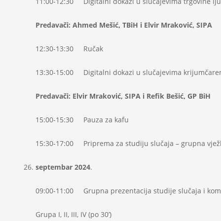
11:00-12:30 Digitalni dokazi u slučajevima trgovine lju
Predavači: Ahmed Mešić, TBiH i Elvir Mraković, SIPA
12:30-13:30 Ručak
13:30-15:00 Digitalni dokazi u slučajevima krijumčaren
Predavači: Elvir Mraković, SIPA i Refik Bešić, GP BiH
15:00-15:30 Pauza za kafu
15:30-17:00 Priprema za studiju slučaja – grupna vjež
septembar 2024
.
09:00-11:00 Grupna prezentacija studije slučaja i kom
Grupa I, II, III, IV (po 30’)