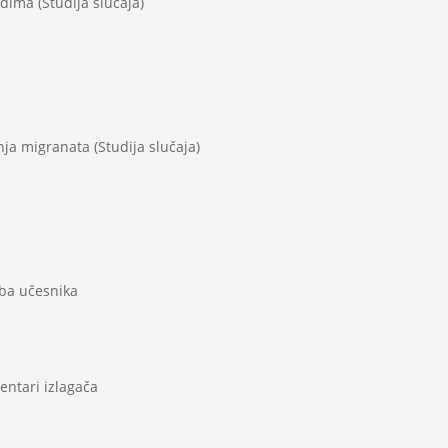
dima (Studija slučaja)
ja migranata (Studija slučaja)
ba učesnika
entari izlagača