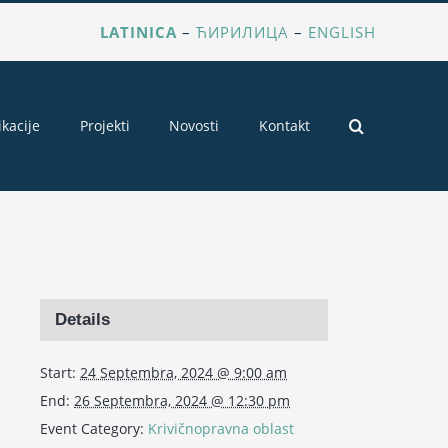
LATINICA
–
ЋИРИЛИЦА
–
ENGLISH
ikacije
Projekti
Novosti
Kontakt
Details
Start:
24 Septembra, 2024 @ 9:00 am
End:
26 Septembra, 2024 @ 12:30 pm
Event Category:
Krivičnopravna oblast