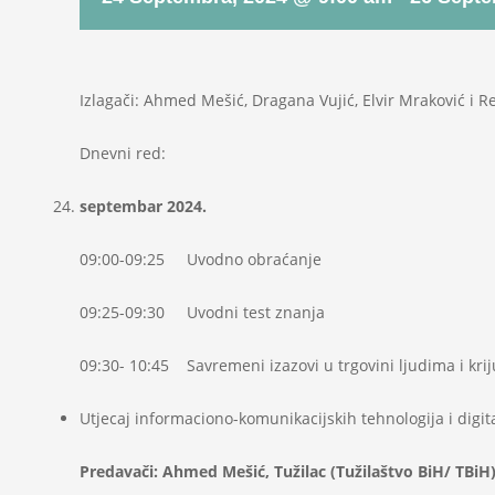
Izlagači: Ahmed Mešić, Dragana Vujić, Elvir Mraković i Re
Dnevni red:
septembar 2024.
09:00-09:25 Uvodno obraćanje
09:25-09:30 Uvodni test znanja
09:30- 10:45 Savremeni izazovi u trgovini ljudima i kr
Utjecaj informaciono-komunikacijskih tehnologija i digi
Predavači: Ahmed Mešić, Tužilac (Tužilaštvo BiH/ TBiH)