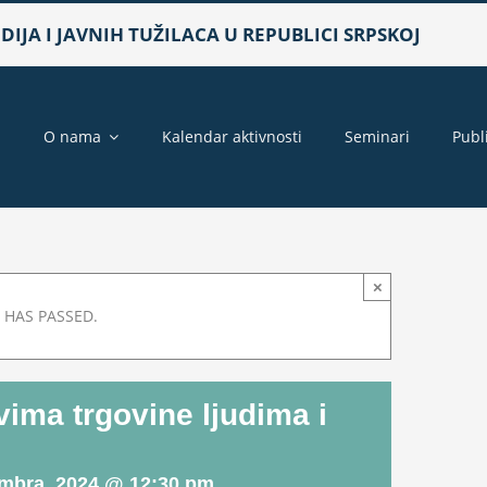
IJA I JAVNIH TUŽILACA U REPUBLICI SRPSKOJ
a
O nama
Kalendar aktivnosti
Seminari
Publ
×
 HAS PASSED.
vima trgovine ljudima i
mbra, 2024 @ 12:30 pm