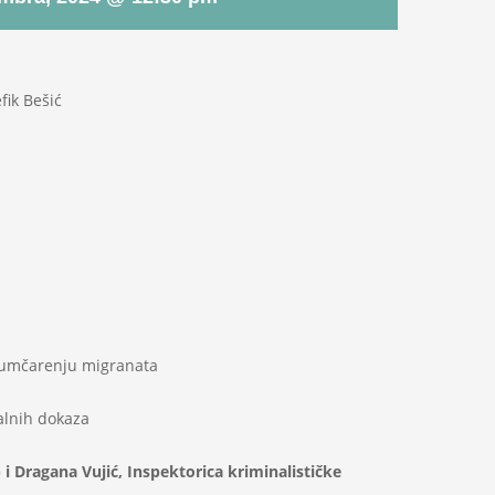
fik Bešić
ijumčarenju migranata
talnih dokaza
 i Dragana Vujić, Inspektorica kriminalističke