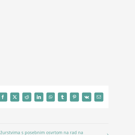
Facebook
X
Reddit
LinkedIn
WhatsApp
Tumblr
Pinterest
Vk
Email
ežurstvima s posebnim osvrtom na rad na