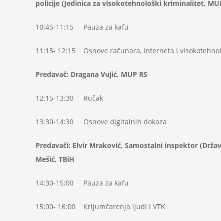
policije (Jedinica za visokotehnološki kriminalitet, MU
10:45-11:15 Pauza za kafu
11:15- 12:15 Osnove računara, interneta i visokotehno
Predavač: Dragana Vujić, MUP RS
12:15-13:30 Ručak
13:30-14:30 Osnove digitalnih dokaza
Predavači: Elvir Mraković, Samostalni inspektor (Držav
Mešić, TBiH
14:30-15:00 Pauza za kafu
15:00- 16:00 Krijumčarenja ljudi i VTK