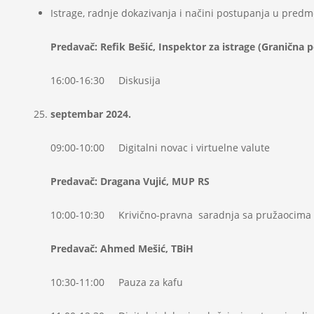
Istrage, radnje dokazivanja i načini postupanja u pred
Predavač: Refik Bešić, Inspektor za istrage (Granična p
16:00-16:30 Diskusija
septembar 2024.
09:00-10:00 Digitalni novac i virtuelne valute
Predavač: Dragana Vujić, MUP RS
10:00-10:30 Krivično-pravna saradnja sa pružaocima Int
Predavač: Ahmed Mešić, TBiH
10:30-11:00 Pauza za kafu