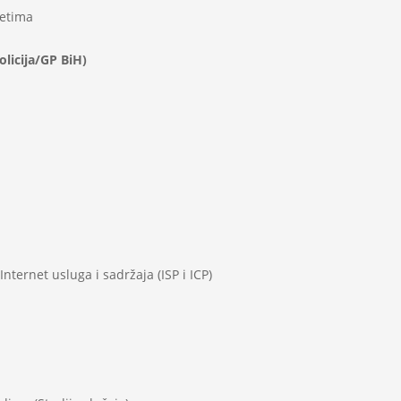
metima
olicija/GP BiH)
ernet usluga i sadržaja (ISP i ICP)