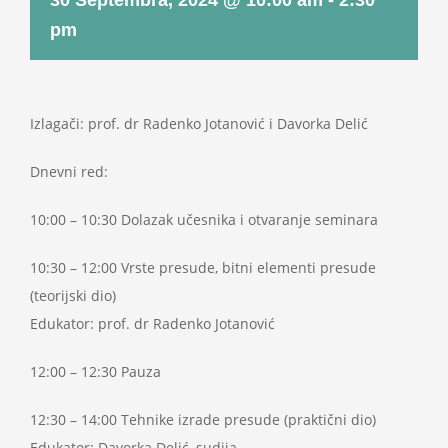
30 Septembra, 2024 @ 10:00 am
-
2:30
Projekti
pm
Novosti
Izlagači: prof. dr Radenko Jotanović i Davorka Delić
Kontakt
Dnevni red:
Search
10:00 – 10:30 Dolazak učesnika i otvaranje seminara
for:
10:30 – 12:00 Vrste presude, bitni elementi presude
(teorijski dio)
Edukator: prof. dr Radenko Jotanović
12:00 – 12:30 Pauza
12:30 – 14:00 Tehnike izrade presude (praktični dio)
Edukator: Davorka Delić, sudija