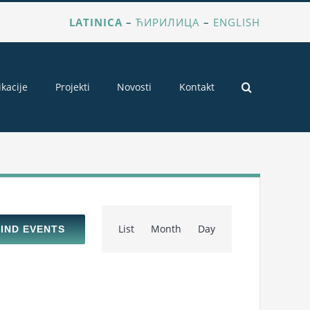
LATINICA
–
ЋИРИЛИЦА
–
ENGLISH
ikacije
Projekti
Novosti
Kontakt
Event
List
Month
Day
FIND EVENTS
Views
Navigation