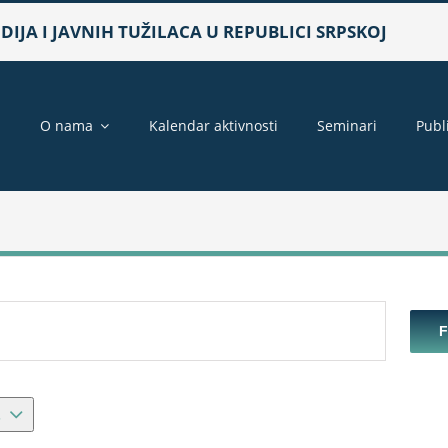
IJA I JAVNIH TUŽILACA U REPUBLICI SRPSKOJ
a
O nama
Kalendar aktivnosti
Seminari
Publ
4