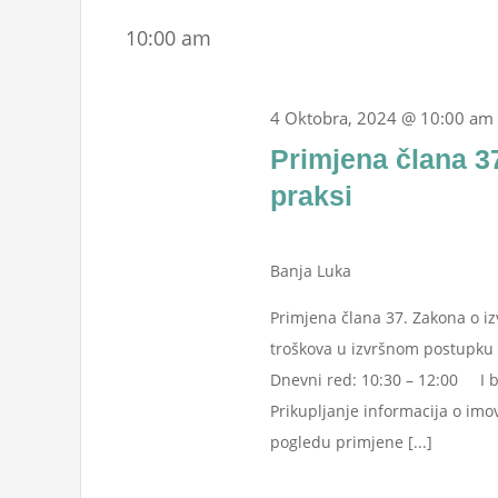
Oktobra,
Events
date.
Navigation
10:00 am
by
2024
Keyword.
4 Oktobra, 2024 @ 10:00 am
Primjena člana 3
praksi
Banja Luka
Primjena člana 37. Zakona o i
troškova u izvršnom postupku I
Dnevni red: 10:30 – 12:00 I b
Prikupljanje informacija o imov
pogledu primjene [...]