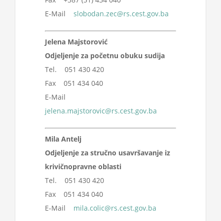
Projekti
E-Mail
slobodan.zec@rs.cest.gov.ba
Jelena Majstorović
Novosti
Odjeljenje za početnu obuku sudija
Tel. 051 430 420
Kontakt
Fax 051 434 040
E-Mail
Search
jelena.majstorovic@rs.cest.gov.ba
for:
Mila Antelj
Odjeljenje za stručno usavršavanje iz
krivičnopravne oblasti
Tel. 051 430 420
Fax 051 434 040
E-Mail
mila.colic@rs.cest.gov.ba