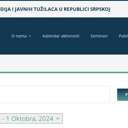
IJA I JAVNIH TUŽILACA U REPUBLICI SRPSKOJ
a
O nama
Kalendar aktivnosti
Seminari
Publ
4
 - 
1 Oktobra, 2024