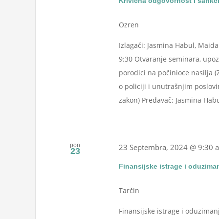
Krivična odgovornost i sankci
Ozren
Izlagači: Jasmina Habul, Maida 
9:30 Otvaranje seminara, upozn
porodici na počinioce nasilja (Z
o policiji i unutrašnjim poslo
zakon) Predavač: Jasmina Habul
pon
23 Septembra, 2024 @ 9:30 
23
Finansijske istrage i oduziman
Tarčin
Finansijske istrage i oduziman