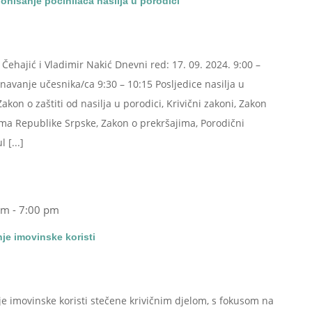
onisanje počinilaca nasilja u porodici
Čehajić i Vladimir Nakić Dnevni red: 17. 09. 2024. 9:00 –
avanje učesnika/ca 9:30 – 10:15 Posljedice nasilja u
akon o zaštiti od nasilja u porodici, Krivični zakoni, Zakon
vima Republike Srpske, Zakon o prekršajima, Porodični
 [...]
am
-
7:00 pm
je imovinske koristi
je imovinske koristi stečene krivičnim djelom, s fokusom na