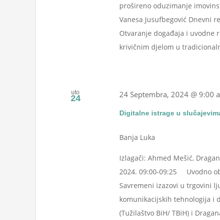
prošireno oduzimanje imovinske 
Vanesa Jusufbegović Dnevni red
Otvaranje događaja i uvodne ri
krivičnim djelom u tradiciona
uto
24 Septembra, 2024 @ 9:00 
24
Digitalne istrage u slučajevim
Banja Luka
Izlagači: Ahmed Mešić, Dragana
2024. 09:00-09:25 Uvodno ob
Savremeni izazovi u trgovini l
komunikacijskih tehnologija i 
(Tužilaštvo BiH/ TBiH) i Dragana