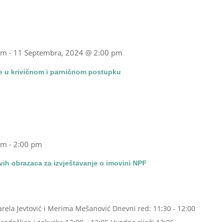
am
-
11 Septembra, 2024 @ 2:00 pm
de u krivičnom i parničnom postupku
am
-
2:00 pm
ih obrazaca za izvještavanje o imovini NPF
arela Jevtović i Merima Mešanović Dnevni red: 11:30 - 12:00