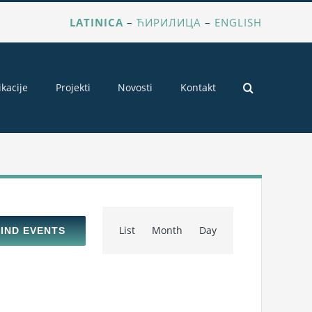
LATINICA
–
ЋИРИЛИЦА
–
ENGLISH
ikacije
Projekti
Novosti
Kontakt
Event
List
Month
Day
FIND EVENTS
Views
Navigation