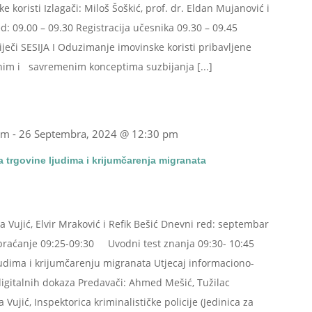
koristi Izlagači: Miloš Šoškić, prof. dr. Eldan Mujanović i
: 09.00 – 09.30 Registracija učesnika 09.30 – 09.45
ječi SESIJA I Oduzimanje imovinske koristi pribavljene
lnim i savremenim konceptima suzbijanja [...]
am
-
26 Septembra, 2024 @ 12:30 pm
a trgovine ljudima i krijumčarenja migranata
 Vujić, Elvir Mraković i Refik Bešić Dnevni red: septembar
raćanje 09:25-09:30 Uvodni test znanja 09:30- 10:45
judima i krijumčarenju migranata Utjecaj informaciono-
digitalnih dokaza Predavači: Ahmed Mešić, Tužilac
 Vujić, Inspektorica kriminalističke policije (Jedinica za