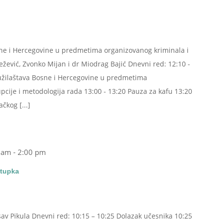
sne i Hercegovine u predmetima organizovanog kriminala i
ežević, Zvonko Mijan i dr Miodrag Bajić Dnevni red: 12:10 -
užilaštava Bosne i Hercegovine u predmetima
pcije i metodologija rada 13:00 - 13:20 Pauza za kafu 13:20
čkog [...]
 am
-
2:00 pm
stupka
osav Pikula Dnevni red: 10:15 – 10:25 Dolazak učesnika 10:25