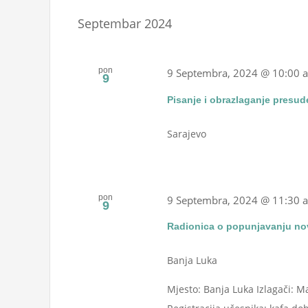
Events
date.
Navigation
Septembar 2024
by
Keyword.
pon
9 Septembra, 2024 @ 10:00 
9
Pisanje i obrazlaganje presu
Sarajevo
pon
9 Septembra, 2024 @ 11:30 
9
Radionica o popunjavanju nov
Banja Luka
Mjesto: Banja Luka Izlagači: M