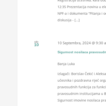
Registracija učesnika; kafa dob
12:35 Prezentacija novina u el
NPF-a i dokumenta “Pitanja i o
diskusija - [...]
uto
10 Septembra, 2024 @ 9:30 
10
Sigurnost nosilaca pravosudn
Banja Luka
Izlagači: Borislav Čekić i Al
učesnika i pozdravna riječ o
pravosudnih funkcija za funkci
pravosudnim institucijama u Bi
Sigurnost imovine nosilaca prav