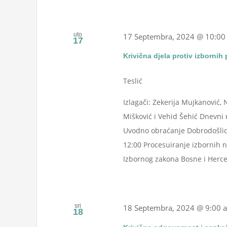
uto
17 Septembra, 2024 @ 10:00
17
Krivična djela protiv izbornih
Teslić
Izlagači: Zekerija Mujkanović, 
Mišković i Vehid Šehić Dnevni 
Uvodno obraćanje Dobrodošlica 
12:00 Procesuiranje izbornih 
Izbornog zakona Bosne i Herceg
sri
18 Septembra, 2024 @ 9:00 
18