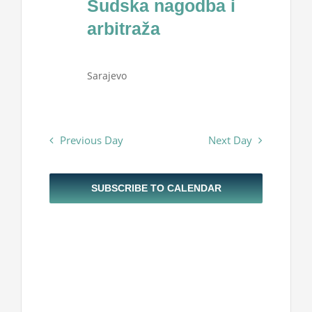
Sudska nagodba i
Projekti
2024
arbitraža
Novosti
Sarajevo
Kontakt
Previous Day
Next Day
Search
for:
SUBSCRIBE TO CALENDAR