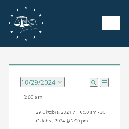
Skip
to
content
Toggle
Naviga
Početna
O nama
Kalendar aktivnosti
10/29/2024
Events
Event
Events
Day
Search
Select
Views
Search
date.
for
10:00 am
Seminari
Navigatio
and
29
29 Oktobra, 2024 @ 10:00 am
-
30
Views
Publikacije
Oktobra, 2024 @ 2:00 pm
Oktobra,
Navigatio