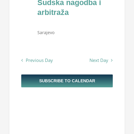
Sudska nagodba i
Projekti
2024
arbitraža
Novosti
Sarajevo
Kontakt
Previous Day
Next Day
Search
for:
SUBSCRIBE TO CALENDAR