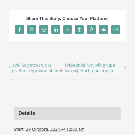
Share This Story, Choose Your Platform!
Facebook
X
Reddit
LinkedIn
WhatsApp
Tumblr
Pinterest
Vk
Email
XVIII Savjetovanje iz
Pripadnici ranjivih grupa
građanskopravne oblasti
kao svjedoci u postupku
Details
Start:
29 Oktobra, 2024 @ 10:00 am