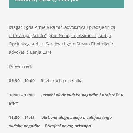
Projekti
Novosti
Izlagači:
gđa Armela Ramić, advokatica i predsjednica
udruženja „Arbitri“, gdin Nebojša Joksimović, sudija
Općinskog suda u Sarajevu i gdin Stevan Dimitrijević,
Kontakt
advokat iz Banja Luke
Search
Dnevni red:
for:
09:30 – 10:00
Registracija učesnika
10:00 – 11:00
„
Pravni okvir sudske nagodbe i arbitraže u
BiH“
11:00 – 11:45
„
Aktivna uloga sudije u zaključivanju
sudske nagodbe – Primjeri novog pristupa