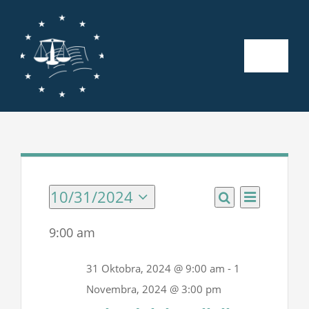
Skip
to
content
Toggle
Naviga
Početna
O nama
Kalendar aktivnosti
10/31/2024
Events
Event
Events
Day
Search
Select
Views
Search
date.
for
9:00 am
Seminari
Navigatio
and
31
31 Oktobra, 2024 @ 9:00 am
-
1
Views
Publikacije
Novembra, 2024 @ 3:00 pm
Oktobra,
Navigatio