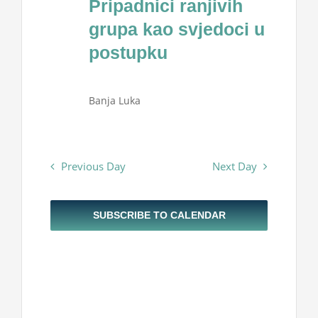
Pripadnici ranjivih
Projekti
2024
grupa kao svjedoci u
postupku
Novosti
Banja Luka
Kontakt
Search
Previous Day
Next Day
for:
SUBSCRIBE TO CALENDAR