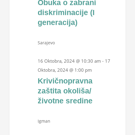
Obuka o zabrani
Projekti
2024
diskriminacije (I
generacija)
Novosti
Sarajevo
Kontakt
16 Oktobra, 2024 @ 10:30 am
-
17
Search
Oktobra, 2024 @ 1:00 pm
for:
Krivičnopravna
zaštita okoliša/
životne sredine
Igman