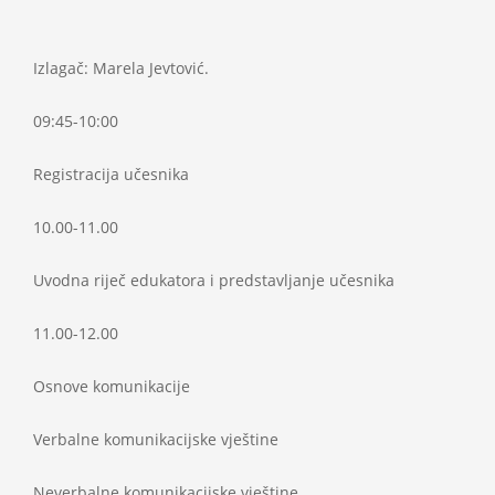
Projekti
Izlagač: Marela Jevtović.
Novosti
09:45-10:00
Kontakt
Registracija učesnika
10.00-11.00
Search
for:
Uvodna riječ edukatora i predstavljanje učesnika
11.00-12.00
Osnove komunikacije
Verbalne komunikacijske vještine
Neverbalne komunikacijske vještine