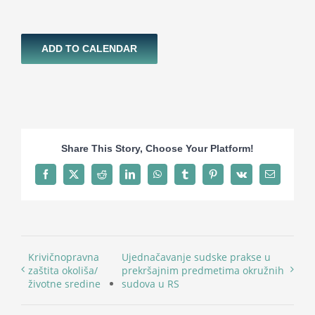
ADD TO CALENDAR
Share This Story, Choose Your Platform!
Facebook
X
Reddit
LinkedIn
WhatsApp
Tumblr
Pinterest
Vk
Email
Krivičnopravna
Ujednačavanje sudske prakse u
zaštita okoliša/
prekršajnim predmetima okružnih
životne sredine
sudova u RS