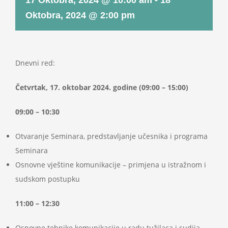
17 Oktobra, 2024 @ 10:00 am
-
18
Projekti
Oktobra, 2024 @ 2:00 pm
Novosti
Dnevni red:
Kontakt
Četvrtak, 17. oktobar 2024. godine (09:00 – 15:00)
Search
09:00 – 10:30
for:
Otvaranje Seminara, predstavljanje učesnika i programa
Seminara
Osnovne vještine komunikacije – primjena u istražnom i
sudskom postupku
11:00 – 12:30
Osnovne tehnike komunikacije u radu tužilaca i sudija