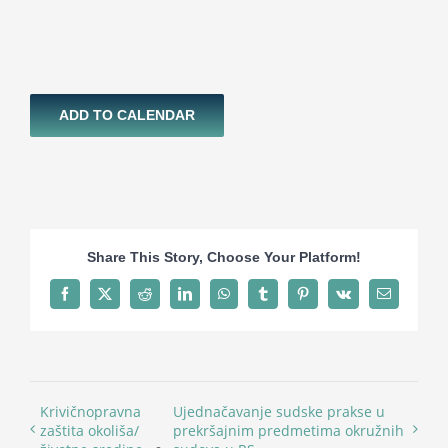
ADD TO CALENDAR
Share This Story, Choose Your Platform!
Facebook
X
Reddit
LinkedIn
WhatsApp
Tumblr
Pinterest
Vk
Email
Krivičnopravna
Ujednačavanje sudske prakse u
zaštita okoliša/
prekršajnim predmetima okružnih