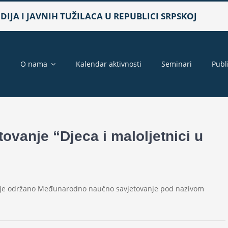
IJA I JAVNIH TUŽILACA U REPUBLICI SRPSKOJ
a
O nama
Kalendar aktivnosti
Seminari
Publ
vanje “Djeca i maloljetnici u
ne je održano Međunarodno naučno savjetovanje pod nazivom