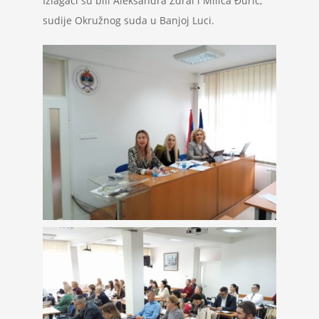
Izlagači su bili Aleksandra Ždral i Milica Đurić,
Projekti
sudije Okružnog suda u Banjoj Luci.
Novosti
Kontakt
Search
for: