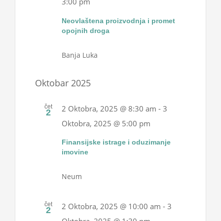
3:00 pm
Projekti
Neovlaštena proizvodnja i promet
opojnih droga
Novosti
Banja Luka
Kontakt
Oktobar 2025
Search
čet
2 Oktobra, 2025 @ 8:30 am
-
3
2
for:
Oktobra, 2025 @ 5:00 pm
Finansijske istrage i oduzimanje
imovine
Neum
čet
2 Oktobra, 2025 @ 10:00 am
-
3
2