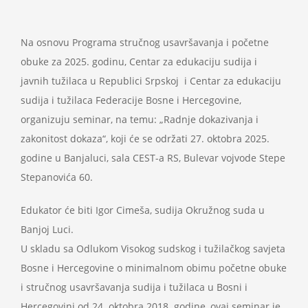
Projekti
Na osnovu Programa stručnog usavršavanja i početne
Novosti
obuke za 2025. godinu, Centar za edukaciju sudija i
javnih tužilaca u Republici Srpskoj i Centar za edukaciju
sudija i tužilaca Federacije Bosne i Hercegovine,
Kontakt
organizuju seminar, na temu: „Radnje dokazivanja i
zakonitost dokaza“, koji će se održati 27. oktobra 2025.
Search
godine u Banjaluci, sala CEST-a RS, Bulevar vojvode Stepe
for:
Stepanovića 60.
Edukator će biti Igor Cimeša, sudija Okružnog suda u
Banjoj Luci.
U skladu sa Odlukom Visokog sudskog i tužilačkog savjeta
Bosne i Hercegovine o minimalnom obimu početne obuke
i stručnog usavršavanja sudija i tužilaca u Bosni i
Hercegovini od 24. oktobra 2018. godine, ovaj seminar je