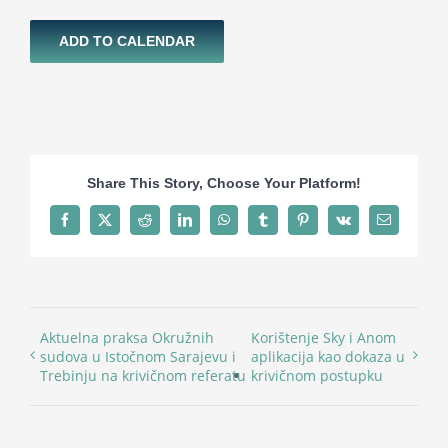
ADD TO CALENDAR
Share This Story, Choose Your Platform!
Facebook
X
Reddit
LinkedIn
WhatsApp
Tumblr
Pinterest
Vk
Email
Aktuelna praksa Okružnih
Korištenje Sky i Anom
sudova u Istočnom Sarajevu i
aplikacija kao dokaza u
Trebinju na krivičnom referatu
krivičnom postupku