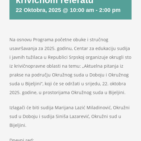
krivičnom referatu
Projekti
22 Oktobra, 2025 @ 10:00 am
-
2:00 pm
Novosti
Na osnovu Programa početne obuke i stručnog
Kontakt
usavršavanja za 2025. godinu, Centar za edukaciju sudija
i javnih tužilaca u Republici Srpskoj organizuje okrugli sto
Search
iz krivičnopravne oblasti na temu: „Aktuelna pitanja iz
for:
prakse na području Okružnog suda u Doboju i Okružnog
suda u Bijeljini“, koji će se održati u srijedu, 22. oktobra
2025. godine, u prostorijama Okružnog suda u Bijeljini.
Izlagači će biti sudija Marijana Lazić Miladinović, Okružni
sud u Doboju i sudija Siniša Lazarević, Okružni sud u
Bijeljini.
Dnevni red: