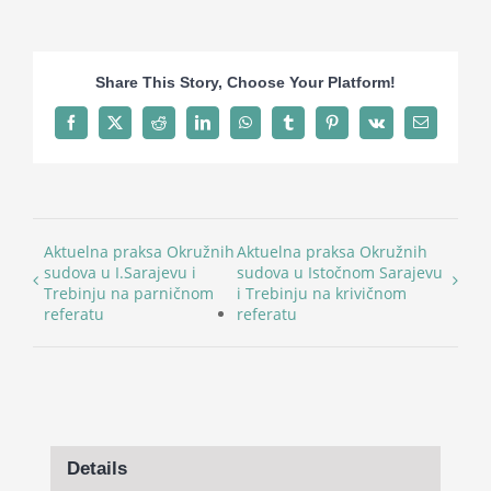
Share This Story, Choose Your Platform!
Facebook
X
Reddit
LinkedIn
WhatsApp
Tumblr
Pinterest
Vk
Email
Aktuelna praksa Okružnih
Aktuelna praksa Okružnih
sudova u I.Sarajevu i
sudova u Istočnom Sarajevu
Trebinju na parničnom
i Trebinju na krivičnom
referatu
referatu
Details