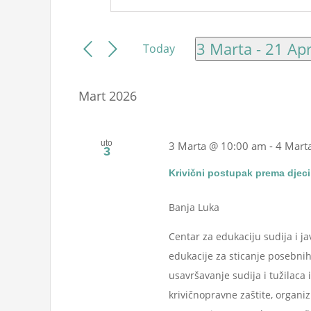
Events
Keyword.
Search
Search
and
3 Marta
 - 
21 Apr
Today
for
Select
Views
Events
date.
Navigation
Mart 2026
by
Keyword.
uto
3 Marta @ 10:00 am
-
4 Mart
3
Krivični postupak prema djeci 
Banja Luka
Centar za edukaciju sudija i j
edukacije za sticanje posebnih
usavršavanje sudija i tužilaca 
krivičnopravne zaštite, organi