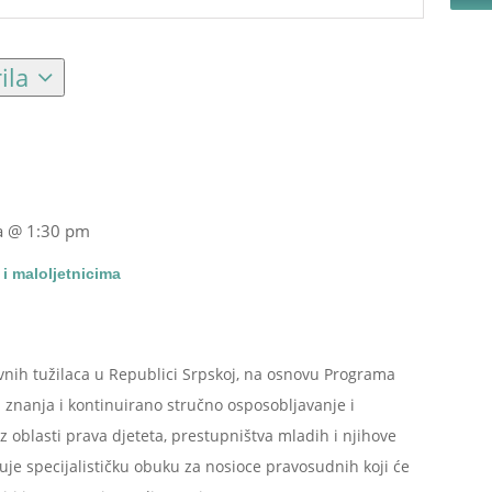
ila
a @ 1:30 pm
i maloljetnicima
avnih tužilaca u Republici Srpskoj, na osnovu Programa
 znanja i kontinuirano stručno osposobljavanje i
iz oblasti prava djeteta, prestupništva mladih i njihove
zuje specijalističku obuku za nosioce pravosudnih koji će