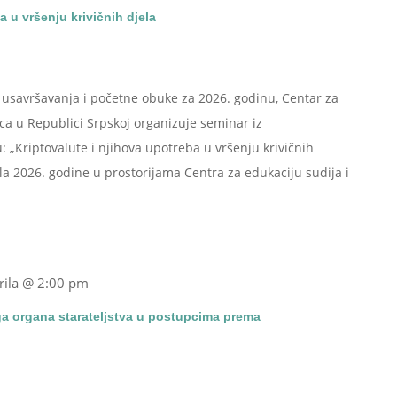
a u vršenju krivičnih djela
savršavanja i početne obuke za 2026. godinu, Centar za
aca u Republici Srpskoj organizuje seminar iz
: „Kriptovalute i njihova upotreba u vršenju krivičnih
prila 2026. godine u prostorijama Centra za edukaciju sudija i
rila @ 2:00 pm
oga organa starateljstva u postupcima prema