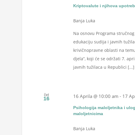
Kriptovalute i njihova upotreb
Banja Luka
Na osnovu Programa stručnog u
edukaciju sudija i javnih tužil
krivičnopravne oblasti na temu
djela“, koji će se održati 7. a
javnih tužilaca u Republici [...]
čet
16 Aprila @ 10:00 am
-
17 Ap
16
Psihologija maloljetnika i ul
maloljetnicima
Banja Luka