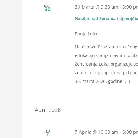
pon
30 Marta @ 9:30 am
-
3:00 p
30
Nasilje nad ženama i djevoj
Banja Luka
Na osnovu Programa stručnog u
edukaciju sudija i javnih tuži
žene Banja Luka, organizuje se
ženama i djevojčicama potpomog
30. marta 2026. godine [...]
April 2026
uto
7 Aprila @ 10:00 am
-
3:00 p
7