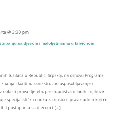
rta @ 3:30 pm
ostupanju sa djecom i maloljetnicima u krivičnom
avnih tužilaca u Republici Srpskoj, na osnovu Programa
 znanja i kontinuirano stručno osposobljavanje i
iz oblasti prava djeteta, prestupništva mladih i njihove
zuje specijalističku obuku za nosioce pravosudnih koji će
i i postupanju sa djecom i [...]