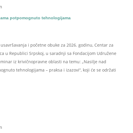
m
čicama potpomognuto tehnologijama
savršavanja i početne obuke za 2026. godinu, Centar za
laca u Republici Srpskoj, u saradnji sa Fondacijom Udružene
minar iz krivičnopravne oblasti na temu: „Nasilje nad
nuto tehnologijama – praksa i izazovi“, koji će se održati
m