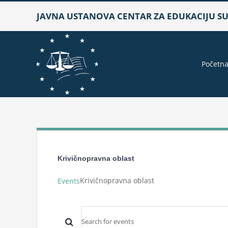
Skip
JAVNA USTANOVA CENTAR ZA EDUKACIJU SUD
to
content
Početn
Krivičnopravna oblast
Krivičnopravna oblast
Events
Events
Enter