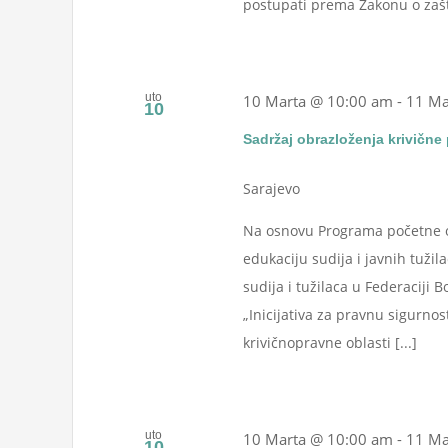
postupati prema Zakonu o zaštit
uto
10 Marta @ 10:00 am
-
11 Ma
10
Sadržaj obrazloženja krivične 
Sarajevo
Na osnovu Programa početne ob
edukaciju sudija i javnih tuži
sudija i tužilaca u Federaciji 
„Inicijativa za pravnu sigurnos
krivičnopravne oblasti [...]
uto
10 Marta @ 10:00 am
-
11 Ma
10