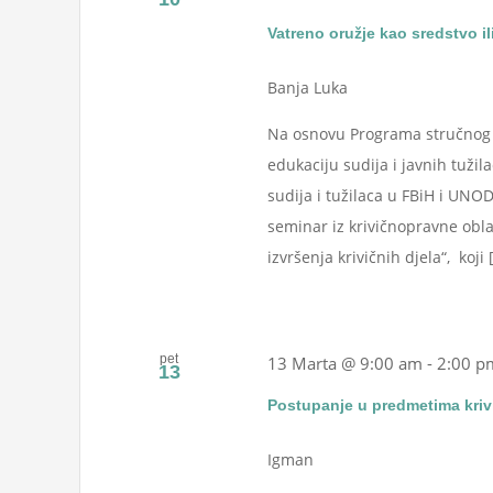
Vatreno oružje kao sredstvo il
Banja Luka
Na osnovu Programa stručnog u
edukaciju sudija i javnih tužil
sudija i tužilaca u FBiH i UN
seminar iz krivičnopravne obla
izvršenja krivičnih djela“, koji [.
pet
13 Marta @ 9:00 am
-
2:00 p
13
Postupanje u predmetima krivi
Igman