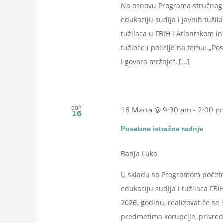
Na osnovu Programa stručnog u
edukaciju sudija i javnih tužil
tužilaca u FBiH i Atlantskom in
tužioce i policije na temu: „P
i govora mržnje“, [...]
pon
16 Marta @ 9:30 am
-
2:00 p
16
Posebne istražne radnje
Banja Luka
U skladu sa Programom početn
edukaciju sudija i tužilaca FBi
2026. godinu, realizovat će se 
predmetima korupcije, privredn