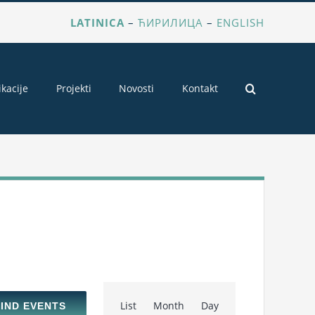
LATINICA
–
ЋИРИЛИЦА
–
ENGLISH
ikacije
Projekti
Novosti
Kontakt
Event
List
Month
Day
FIND EVENTS
Views