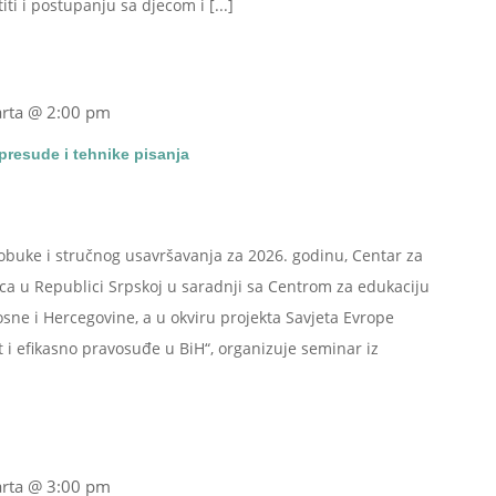
i i postupanju sa djecom i [...]
rta @ 2:00 pm
presude i tehnike pisanja
uke i stručnog usavršavanja za 2026. godinu, Centar za
laca u Republici Srpskoj u saradnji sa Centrom za edukaciju
Bosne i Hercegovine, a u okviru projekta Savjeta Evrope
t i efikasno pravosuđe u BiH“, organizuje seminar iz
rta @ 3:00 pm