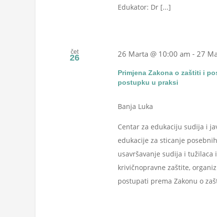
Edukator: Dr [...]
čet
26 Marta @ 10:00 am
-
27 Ma
26
Primjena Zakona o zaštiti i p
postupku u praksi
Banja Luka
Centar za edukaciju sudija i j
edukacije za sticanje posebnih
usavršavanje sudija i tužilaca 
krivičnopravne zaštite, organi
postupati prema Zakonu o zaštit