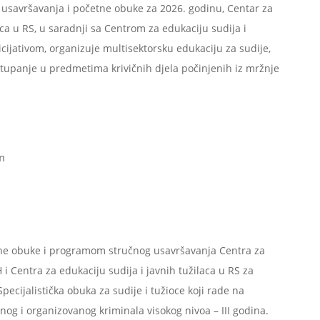
savršavanja i početne obuke za 2026. godinu, Centar za
aca u RS, u saradnji sa Centrom za edukaciju sudija i
icijativom, organizuje multisektorsku edukaciju za sudije,
ostupanje u predmetima krivičnih djela počinjenih iz mržnje
m
e obuke i programom stručnog usavršavanja Centra za
H i Centra za edukaciju sudija i javnih tužilaca u RS za
Specijalistička obuka za sudije i tužioce koji rade na
og i organizovanog kriminala visokog nivoa – III godina.