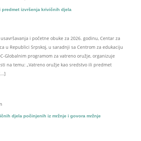
i predmet izvršenja krivičnih djela
savršavanja i početne obuke za 2026. godinu, Centar za
aca u Republici Srpskoj, u saradnji sa Centrom za edukaciju
ODC-Globalnim programom za vatreno oružje, organizuje
sti na temu: „Vatreno oružje kao sredstvo ili predmet
..]
m
čnih djela počinjenih iz mržnje i govora mržnje