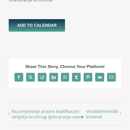
ADD TO CALENDAR
Share This Story, Choose Your Platform!
Facebook
X
Reddit
LinkedIn
WhatsApp
Tumblr
Pinterest
Vk
Email
Razumijevanje pravne kvalifikacije i
Visokotehnološki
obilježja krivičnog djela pranja novca
kriminal