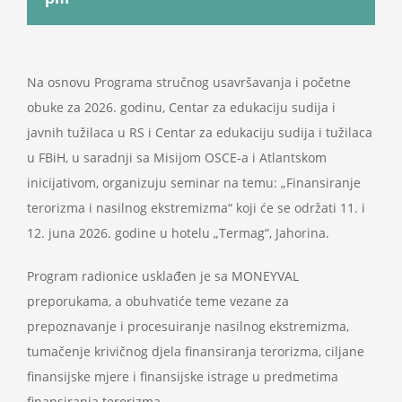
Projekti
Novosti
Na osnovu Programa stručnog usavršavanja i početne
obuke za 2026. godinu, Centar za edukaciju sudija i
javnih tužilaca u RS i Centar za edukaciju sudija i tužilaca
Kontakt
u FBiH, u saradnji sa Misijom OSCE-a i Atlantskom
inicijativom, organizuju seminar na temu: „Finansiranje
Search
terorizma i nasilnog ekstremizma“ koji će se održati 11. i
for:
12. juna 2026. godine u hotelu „Termag“, Jahorina.
Program radionice usklađen je sa MONEYVAL
preporukama, a obuhvatiće teme vezane za
prepoznavanje i procesuiranje nasilnog ekstremizma,
tumačenje krivičnog djela finansiranja terorizma, ciljane
finansijske mjere i finansijske istrage u predmetima
finansiranja terorizma.