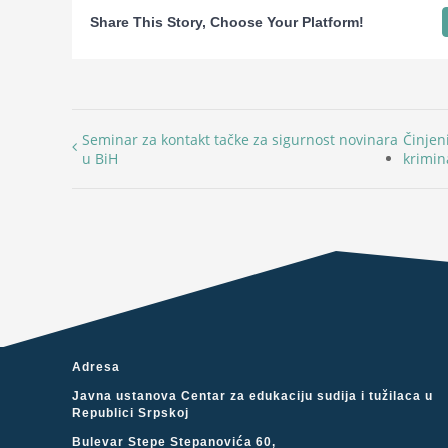
Share This Story, Choose Your Platform!
Seminar za kontakt tačke za sigurnost novinara
Činjen
u BiH
krimin
Adresa
Javna ustanova Centar za edukaciju sudija i tužilaca u
Republici Srpskoj
Bulevar Stepe Stepanovića 60,