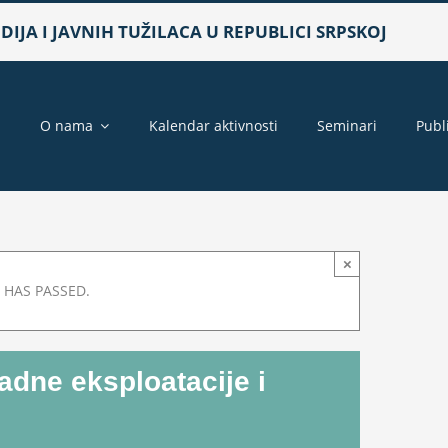
IJA I JAVNIH TUŽILACA U REPUBLICI SRPSKOJ
a
O nama
Kalendar aktivnosti
Seminari
Publ
×
 HAS PASSED.
adne eksploatacije i