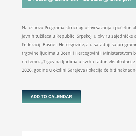
Na osnovu Programa stručnog usavršavanja i početne obu
javnih tužilaca u Republici Srpskoj, u okviru zajedničke 
Federaciji Bosne i Hercegovine, a u saradnji sa program
trgovine ljudima u Bosni i Hercegovini i Ministarstvom 
na temu: „Trgovina ljudima u svrhu radne eksploatacije i d
2026. godine u okolini Sarajeva (lokacija će biti naknad
ADD TO CALENDAR