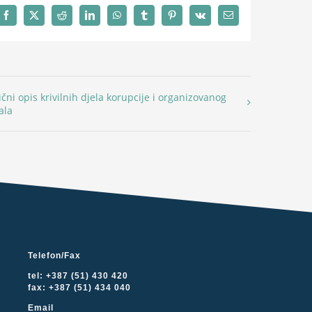
Facebook
X
Reddit
LinkedIn
WhatsApp
Tumblr
Pinterest
Vk
Email
ični opis krivilnih djela korupcije i organizovanog
ala
Telefon/Fax
tel: +387 (51) 430 420
fax: +387 (51) 434 040
Email