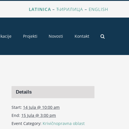
LATINICA
–
ЋИРИЛИЦА
–
ENGLISH
ikacije
Projekti
Novosti
Kontakt
Details
Start:
14 Jula @ 10:00 am
End:
15 Jula @ 3:00 pm
Event Category:
Krivičnopravna oblast