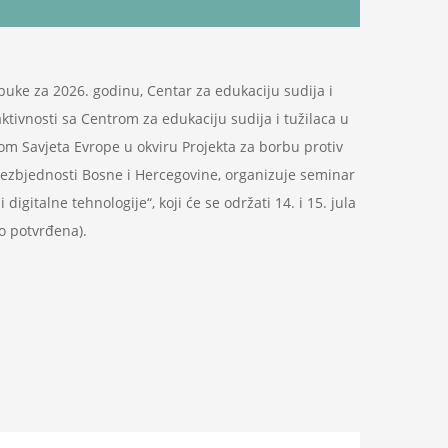
ke za 2026. godinu, Centar za edukaciju sudija i
aktivnosti sa Centrom za edukaciju sudija i tužilaca u
om Savjeta Evrope u okviru Projekta za borbu protiv
bezbjednosti Bosne i Hercegovine, organizuje seminar
igitalne tehnologije“, koji će se održati 14. i 15. jula
no potvrđena).