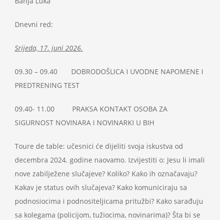
Banja Luka
Dnevni red:
Srijeda, 17. juni 2026.
09.30 – 09.40 DOBRODOŠLICA I UVODNE NAPOMENE I
PREDTRENING TEST
09.40- 11.00 PRAKSA KONTAKT OSOBA ZA
SIGURNOST NOVINARA I NOVINARKI U BIH
Toure de table: učesnici će dijeliti svoja iskustva od
decembra 2024. godine naovamo. Izvijestiti o: Jesu li imali
nove zabilježene slučajeve? Koliko? Kako ih označavaju?
Kakav je status ovih slučajeva? Kako komuniciraju sa
podnosiocima i podnositeljicama pritužbi? Kako sarađuju
sa kolegama (policijom, tužiocima, novinarima)? Šta bi se