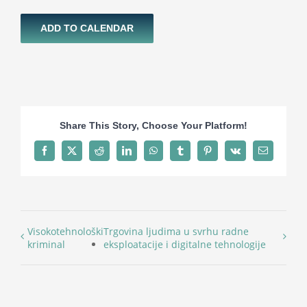
ADD TO CALENDAR
Share This Story, Choose Your Platform!
Facebook
X
Reddit
LinkedIn
WhatsApp
Tumblr
Pinterest
Vk
Email
Visokotehnološki
Trgovina ljudima u svrhu radne
kriminal
eksploatacije i digitalne tehnologije