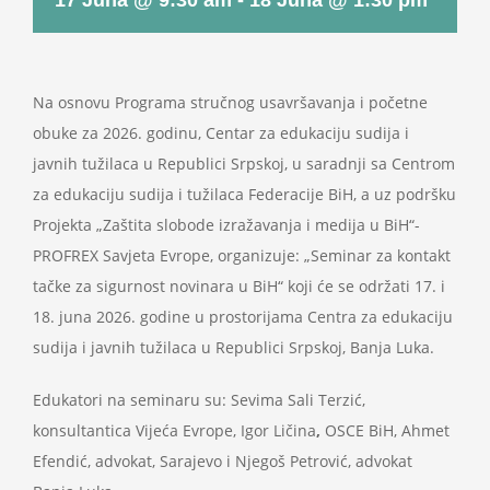
17 Juna @ 9:30 am
-
18 Juna @ 1:30 pm
Projekti
Novosti
Na osnovu Programa stručnog usavršavanja i početne
obuke za 2026. godinu, Centar za edukaciju sudija i
javnih tužilaca u Republici Srpskoj, u saradnji sa Centrom
Kontakt
za edukaciju sudija i tužilaca Federacije BiH, a uz podršku
Projekta „Zaštita slobode izražavanja i medija u BiH“-
Search
PROFREX Savjeta Evrope, organizuje: „Seminar za kontakt
for:
tačke za sigurnost novinara u BiH“ koji će se održati 17. i
18. juna 2026. godine u prostorijama Centra za edukaciju
sudija i javnih tužilaca u Republici Srpskoj, Banja Luka.
Edukatori na seminaru su: Sevima Sali Terzić,
konsultantica Vijeća Evrope, Igor Ličina
,
OSCE BiH, Ahmet
Efendić, advokat, Sarajevo i Njegoš Petrović, advokat