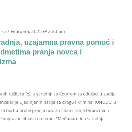
m
-
27 Februara, 2025 @ 2:30 pm
adnja, uzajamna pravna pomoć i
edmetima pranja novca i
rizma
avnih tužilaca RS, u saradnji sa Centrom za edukaciju sudija
Kancelarije Ujedinjenih nacija za drogu i kriminal (UNODC) u
za borbu protiv pranja novca i finansiranja terorizma u
ivičnopravne oblasti na temu: "Međunarodna saradnja,