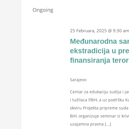
Februara,
Events
date.
Navigation
Ongoing
by
2025
Keyword.
25 Februara, 2025 @ 9:30 a
Međunarodna sar
ekstradicija u pr
finansiranja tero
Sarajevo
Centar za edukaciju sudija i j
i tužilaca FBiH, a uz podršku 
okviru Projekta pripreme suda 
BiH, organizuje seminar iz kr
uzajamna pravna [...]