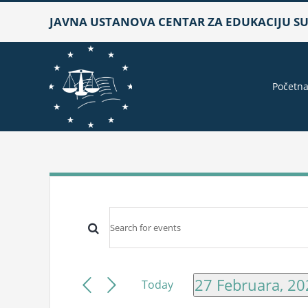
Skip
JAVNA USTANOVA CENTAR ZA EDUKACIJU SUD
to
content
Početn
Events
Events
Enter
for
Keyword.
Search
Search
27
and
27 Februara, 2
Today
for
Select
Views