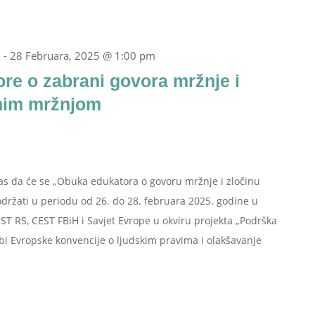
m
-
28 Februara, 2025 @ 1:00 pm
re o zabrani govora mržnje i
anim mržnjom
s da će se „Obuka edukatora o govoru mržnje i zločinu
održati u periodu od 26. do 28. februara 2025. godine u
T RS, CEST FBiH i Savjet Evrope u okviru projekta „Podrška
bi Evropske konvencije o ljudskim pravima i olakšavanje