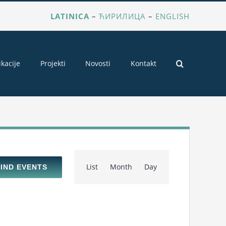
LATINICA
–
ЋИРИЛИЦА
–
ENGLISH
ikacije
Projekti
Novosti
Kontakt
Event
List
Month
Day
FIND EVENTS
Views
Navigation