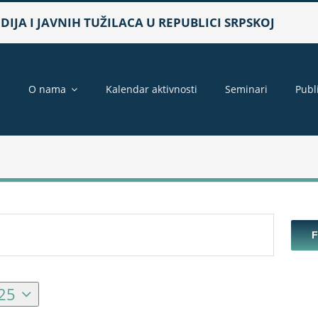
IJA I JAVNIH TUŽILACA U REPUBLICI SRPSKOJ
a
O nama
Kalendar aktivnosti
Seminari
Publ
025