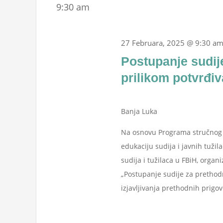
9:30 am
27 Februara, 2025 @ 9:30 a
Postupanje sudij
prilikom potvrđi
Banja Luka
Na osnovu Programa stručnog u
edukaciju sudija i javnih tužil
sudija i tužilaca u FBiH, organ
„Postupanje sudije za prethodn
izjavljivanja prethodnih prigovo