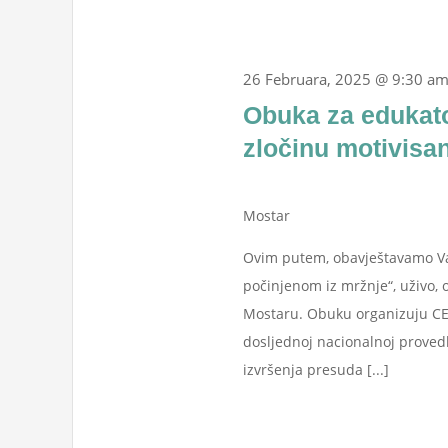
26 Februara, 2025 @ 9:30 a
Obuka za edukato
zločinu motivis
Mostar
Ovim putem, obavještavamo Va
počinjenom iz mržnje“, uživo, 
Mostaru. Obuku organizuju CES
dosljednoj nacionalnoj proved
izvršenja presuda [...]