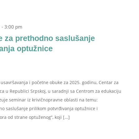
m
-
3:00 pm
e za prethodno saslušanje
vanja optužnice
savršavanja i početne obuke za 2025. godinu, Centar za
aca u Republici Srpskoj, u saradnji sa Centrom za edukaciju
izuje seminar iz krivičnopravne oblasti na temu:
o saslušanje prilikom potvrđivanja optužnice i
ra od strane optuženog“, koji [...]