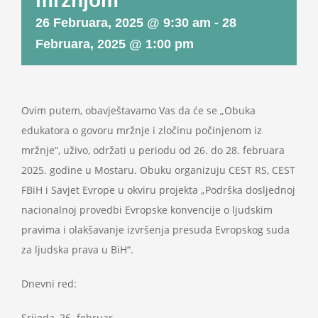
mržnjom
Projekti
26 Februara, 2025 @ 9:30 am
-
28
Februara, 2025 @ 1:00 pm
Novosti
Kontakt
Ovim putem, obavještavamo Vas da će se „Obuka
edukatora o govoru mržnje i zločinu počinjenom iz
Search
mržnje“, uživo, održati u periodu od 26. do 28. februara
for:
2025. godine u Mostaru. Obuku organizuju CEST RS, CEST
FBiH i Savjet Evrope u okviru projekta „Podrška dosljednoj
nacionalnoj provedbi Evropske konvencije o ljudskim
pravima i olakšavanje izvršenja presuda Evropskog suda
za ljudska prava u BiH“.
Dnevni red:
Srijeda, 26. februar