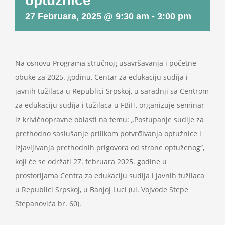
optužnice
Projekti
27 Februara, 2025 @ 9:30 am
-
3:00 pm
Novosti
Na osnovu Programa stručnog usavršavanja i početne
Kontakt
obuke za 2025. godinu, Centar za edukaciju sudija i
javnih tužilaca u Republici Srpskoj, u saradnji sa Centrom
Search
za edukaciju sudija i tužilaca u FBiH, organizuje seminar
for:
iz krivičnopravne oblasti na temu: „Postupanje sudije za
prethodno saslušanje prilikom potvrđivanja optužnice i
izjavljivanja prethodnih prigovora od strane optuženog“,
koji će se održati 27. februara 2025. godine u
prostorijama Centra za edukaciju sudija i javnih tužilaca
u Republici Srpskoj, u Banjoj Luci (ul. Vojvode Stepe
Stepanovića br. 60).