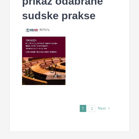
prikaz odabrane
sudske prakse
Next
1
2