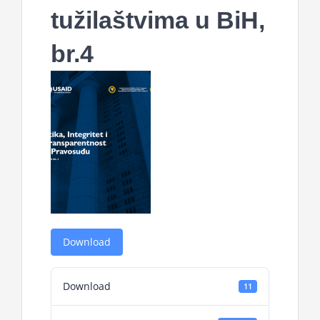
tužilaštvima u BiH,
br.4
Download
Download
11