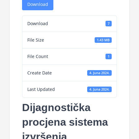
Download
Download
7
File Size
1.43 MB
File Count
1
Create Date
4. Juna 2024.
Last Updated
4. Juna 2024.
Dijagnostička
procjena sistema
izvršenja