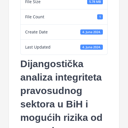
File Size
5.78 MB
File Count
1
Create Date
4. Juna 2024.
Last Updated
4. Juna 2024.
Dijangostička
analiza integriteta
pravosudnog
sektora u BiH i
mogućih rizika od