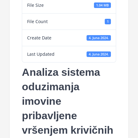
File Size
1.04 MB
File Count
1
Create Date
4. Juna 2024.
Last Updated
4. Juna 2024.
Analiza sistema
oduzimanja
imovine
pribavljene
vršenjem krivičnih