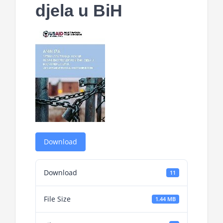
djela u BiH
Download
Download
11
File Size
1.44 MB