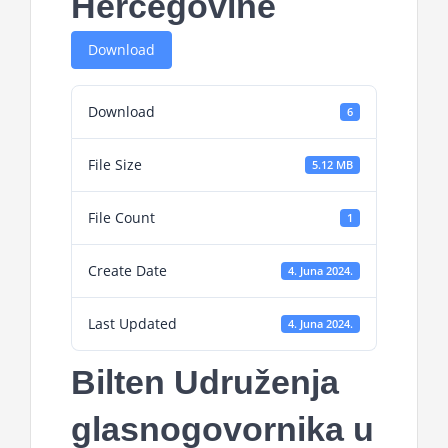
Hercegovine
Download
Download
6
File Size
5.12 MB
File Count
1
Create Date
4. Juna 2024.
Last Updated
4. Juna 2024.
Bilten Udruženja
glasnogovornika u