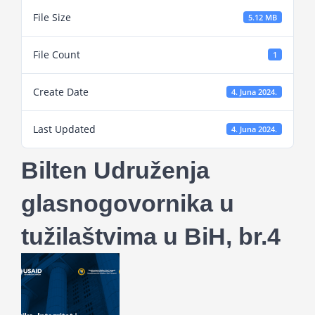
Projekti
File Size
5.12 MB
File Count
1
Novosti
Create Date
4. Juna 2024.
Kontakt
Last Updated
4. Juna 2024.
Search
Bilten Udruženja
for:
glasnogovornika u
tužilaštvima u BiH, br.4