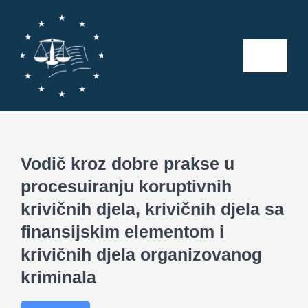
Skip
to
content
Toggle
Naviga
Početna
O nama
Vodič kroz dobre prakse u
procesuiranju koruptivnih
Kalendar aktivnosti
krivičnih djela, krivičnih djela sa
finansijskim elementom i
Seminari
krivičnih djela organizovanog
kriminala
Publikacije