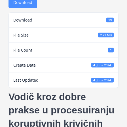
Download
Projekti
Download
19
Novosti
File Size
2.21 MB
Kontakt
File Count
1
Search
Create Date
4. Juna 2024.
for:
Last Updated
4. Juna 2024.
Vodič kroz dobre
prakse u procesuiranju
koruptivnih krivičnih