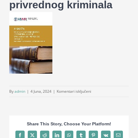
privrednog kriminala
za
By
admin
|
4 Juna, 2024
|
Komentari isključeni
Analiza
sistema
angažovanja
vještaka
Share This Story, Choose Your Platform!
u
predmetima
Facebook
X
Reddit
LinkedIn
WhatsApp
Tumblr
Pinterest
Vk
Email