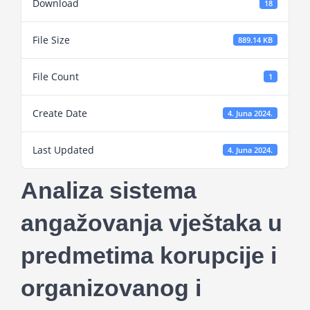
Download
18
Projekti
File Size
889.14 KB
Novosti
File Count
1
Kontakt
Create Date
4. Juna 2024.
Search
Last Updated
4. Juna 2024.
for:
Analiza sistema
angažovanja vještaka u
predmetima korupcije i
organizovanog i