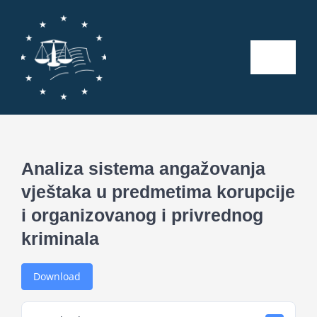
Skip
to
content
Toggle
Naviga
Početna
O nama
Analiza sistema angažovanja
vještaka u predmetima korupcije
Kalendar aktivnosti
i organizovanog i privrednog
kriminala
Seminari
Download
Publikacije