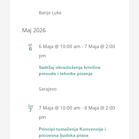
Banja Luka
Maj 2026
sri
6 Maja @ 10:00 am
-
7 Maja @ 2:00
6
pm
Sadržaj obrazloženja krivične
presude i tehnike pisanja
Sarajevo
čet
7 Maja @ 10:00 am
-
8 Maja @ 2:00
7
pm
Principi tumačenja Konvencije i
procesna ljudska prava