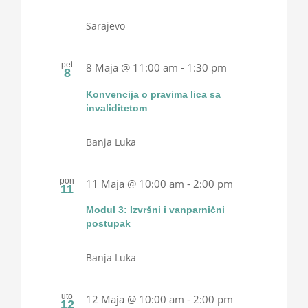
Sarajevo
pet
8 Maja @ 11:00 am
-
1:30 pm
8
Konvencija o pravima lica sa
invaliditetom
Banja Luka
pon
11 Maja @ 10:00 am
-
2:00 pm
11
Modul 3: Izvršni i vanparnični
postupak
Banja Luka
uto
12 Maja @ 10:00 am
-
2:00 pm
12