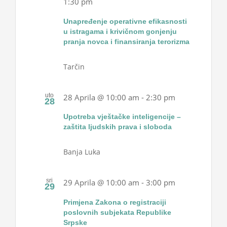
1:30 pm
Projekti
Unapređenje operativne efikasnosti
u istragama i krivičnom gonjenju
pranja novca i finansiranja terorizma
Novosti
Tarčin
Kontakt
uto
28 Aprila @ 10:00 am
-
2:30 pm
28
Search
Upotreba vještačke inteligencije –
for:
zaštita ljudskih prava i sloboda
Banja Luka
sri
29 Aprila @ 10:00 am
-
3:00 pm
29
Primjena Zakona o registraciji
poslovnih subjekata Republike
Srpske