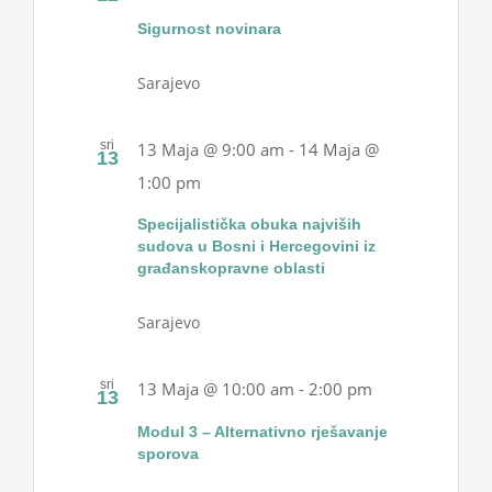
Sigurnost novinara
Sarajevo
sri
13 Maja @ 9:00 am
-
14 Maja @
13
1:00 pm
Specijalistička obuka najviših
sudova u Bosni i Hercegovini iz
građanskopravne oblasti
Sarajevo
sri
13 Maja @ 10:00 am
-
2:00 pm
13
Modul 3 – Alternativno rješavanje
sporova