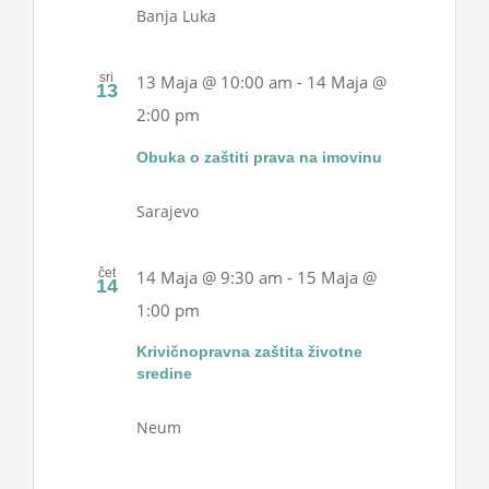
Banja Luka
sri
13 Maja @ 10:00 am
-
14 Maja @
13
2:00 pm
Obuka o zaštiti prava na imovinu
Sarajevo
čet
14 Maja @ 9:30 am
-
15 Maja @
14
1:00 pm
Krivičnopravna zaštita životne
sredine
Neum