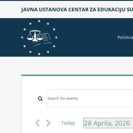
Skip
JAVNA USTANOVA CENTAR ZA EDUKACIJU SUD
to
content
Početn
Events
Events
Enter
for
Keyword.
Search
Search
28
and
28 Aprila, 2026
Today
for
Select
Views