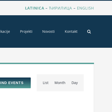
LATINICA
–
ЋИРИЛИЦА
–
ENGLISH
ikacije
Projekti
Novosti
Kontakt
Event
List
Month
Day
FIND EVENTS
Views
Navigation