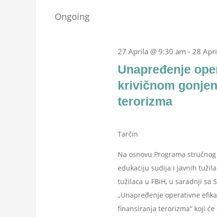
Aprila,
Events
date.
Navigation
Ongoing
by
2026
Keyword.
27 Aprila @ 9:30 am
-
28 Apr
Unapređenje oper
krivičnom gonjenj
terorizma
Tarčin
Na osnovu Programa stručnog u
edukaciju sudija i javnih tužil
tužilaca u FBiH, u saradnji sa
„Unapređenje operativne efikas
finansiranja terorizma“ koji će s