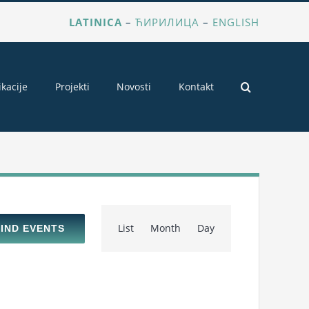
LATINICA
–
ЋИРИЛИЦА
–
ENGLISH
ikacije
Projekti
Novosti
Kontakt
Event
List
Month
Day
FIND EVENTS
Views
Navigation