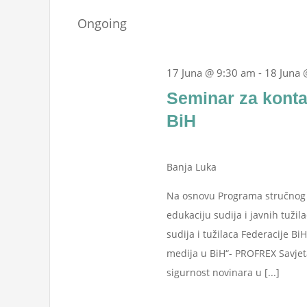
Juna,
Events
date.
Navigation
Ongoing
by
2026
Keyword.
17 Juna @ 9:30 am
-
18 Juna 
Seminar za konta
BiH
Banja Luka
Na osnovu Programa stručnog u
edukaciju sudija i javnih tužil
sudija i tužilaca Federacije Bi
medija u BiH“- PROFREX Savjeta
sigurnost novinara u [...]