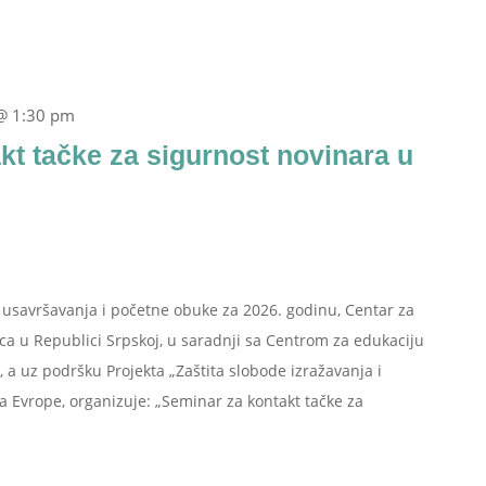
@ 1:30 pm
kt tačke za sigurnost novinara u
savršavanja i početne obuke za 2026. godinu, Centar za
aca u Republici Srpskoj, u saradnji sa Centrom za edukaciju
H, a uz podršku Projekta „Zaštita slobode izražavanja i
 Evrope, organizuje: „Seminar za kontakt tačke za