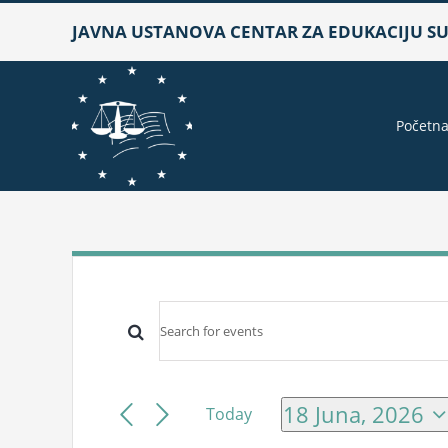
Skip
JAVNA USTANOVA CENTAR ZA EDUKACIJU SUD
to
content
Početn
Events
Events
Enter
for
Keyword.
Search
Search
18
and
18 Juna, 2026
Today
for
Select
Views