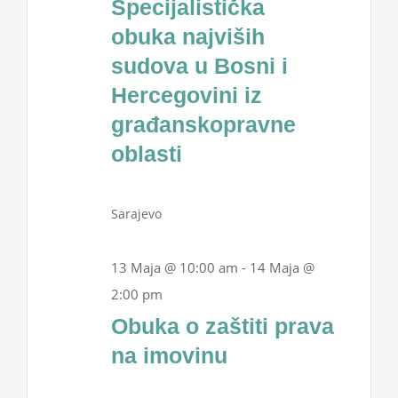
Specijalistička
Projekti
2026
obuka najviših
sudova u Bosni i
Novosti
Hercegovini iz
građanskopravne
Kontakt
oblasti
Search
for:
Sarajevo
13 Maja @ 10:00 am
-
14 Maja @
2:00 pm
Obuka o zaštiti prava
na imovinu