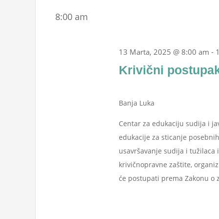
Marta,
Events
date.
Navigation
8:00 am
by
2025
Keyword.
13 Marta, 2025 @ 8:00 am
-
Krivični postupak
Banja Luka
Centar za edukaciju sudija i j
edukacije za sticanje posebnih
usavršavanje sudija i tužilaca 
krivičnopravne zaštite, organiz
će postupati prema Zakonu o zaš