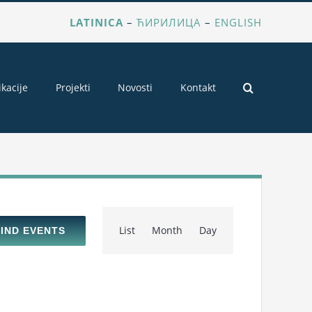
LATINICA
–
ЋИРИЛИЦА
–
ENGLISH
ikacije
Projekti
Novosti
Kontakt
Event
List
Month
Day
FIND EVENTS
Views
Navigation