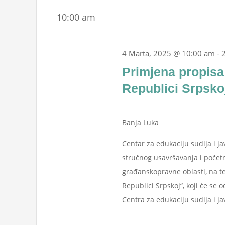
Marta,
Events
date.
Navigation
10:00 am
by
2025
Keyword.
4 Marta, 2025 @ 10:00 am
-
Primjena propisa 
Republici Srpsko
Banja Luka
Centar za edukaciju sudija i ja
stručnog usavršavanja i počet
građanskopravne oblasti, na t
Republici Srpskoj“, koji će se 
Centra za edukaciju sudija i jav