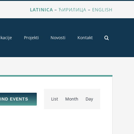
LATINICA
–
ЋИРИЛИЦА
–
ENGLISH
ikacije
Projekti
Novosti
Kontakt
Event
List
Month
Day
FIND EVENTS
Views
Navigation