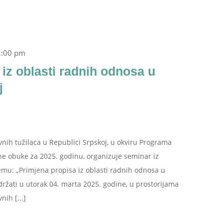
2:00 pm
iz oblasti radnih odnosa u
j
vnih tužilaca u Republici Srpskoj, u okviru Programa
ne obuke za 2025. godinu, organizuje seminar iz
emu: „Primjena propisa iz oblasti radnih odnosa u
održati u utorak 04. marta 2025. godine, u prostorijama
nih [...]