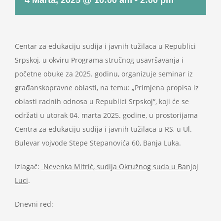
4 Marta, 2025 @ 10:00 am
-
2:00 pm
Projekti
Novosti
Centar za edukaciju sudija i javnih tužilaca u Republici
Srpskoj, u okviru Programa stručnog usavršavanja i
početne obuke za 2025. godinu, organizuje seminar iz
Kontakt
građanskopravne oblasti, na temu: „Primjena propisa iz
oblasti radnih odnosa u Republici Srpskoj“, koji će se
Search
održati u utorak 04. marta 2025. godine, u prostorijama
for:
Centra za edukaciju sudija i javnih tužilaca u RS, u Ul.
Bulevar vojvode Stepe Stepanovića 60, Banja Luka.
Izlagač:
Nevenka Mitrić, sudija Okružnog suda u Banjoj
Luci
.
Dnevni red: