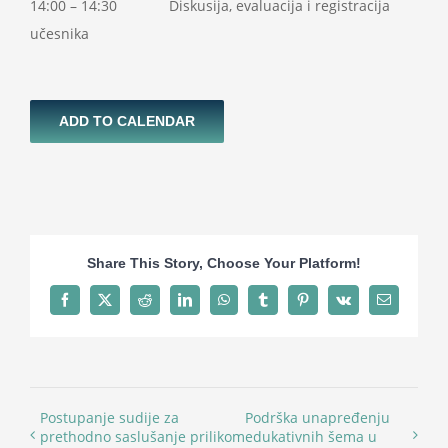
14:00 – 14:30 Diskusija, evaluacija i registracija
učesnika
ADD TO CALENDAR
Share This Story, Choose Your Platform!
Facebook
X
Reddit
LinkedIn
WhatsApp
Tumblr
Pinterest
Vk
Email
Postupanje sudije za
Podrška unapređenju
prethodno saslušanje prilikom
edukativnih šema u