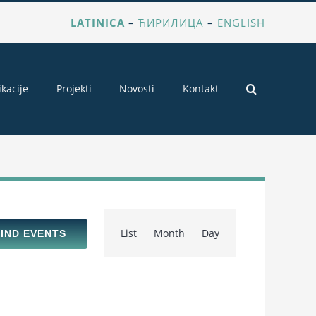
LATINICA
–
ЋИРИЛИЦА
–
ENGLISH
ikacije
Projekti
Novosti
Kontakt
Event
List
Month
Day
FIND EVENTS
Views
Navigation