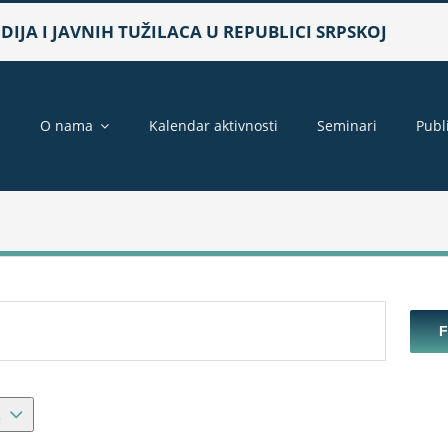
IJA I JAVNIH TUŽILACA U REPUBLICI SRPSKOJ
a
O nama
Kalendar aktivnosti
Seminari
Publ
4