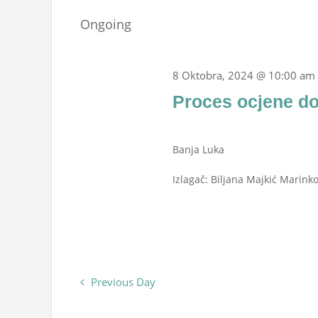
Oktobra,
Events
date.
Navigation
Ongoing
by
2024
Keyword.
8 Oktobra, 2024 @ 10:00 am
Proces ocjene d
Banja Luka
Izlagač: Biljana Majkić Marinko
Previous Day