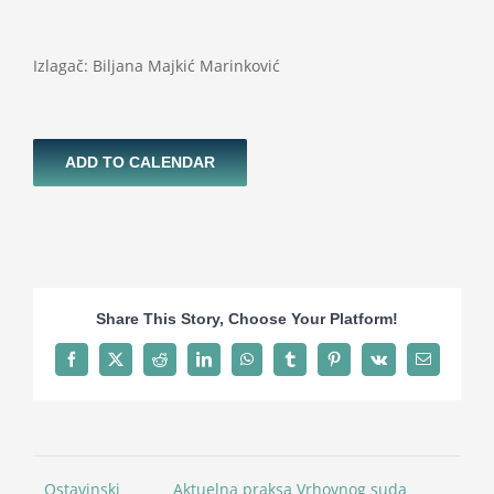
Projekti
Izlagač: Biljana Majkić Marinković
Novosti
ADD TO CALENDAR
Kontakt
Search
for:
Share This Story, Choose Your Platform!
Facebook
X
Reddit
LinkedIn
WhatsApp
Tumblr
Pinterest
Vk
Email
Ostavinski
Aktuelna praksa Vrhovnog suda