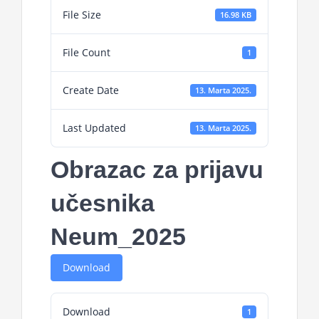
File Size
16.98 KB
File Count
1
Create Date
13. Marta 2025.
Last Updated
13. Marta 2025.
Obrazac za prijavu
učesnika
Neum_2025
Download
Download
1