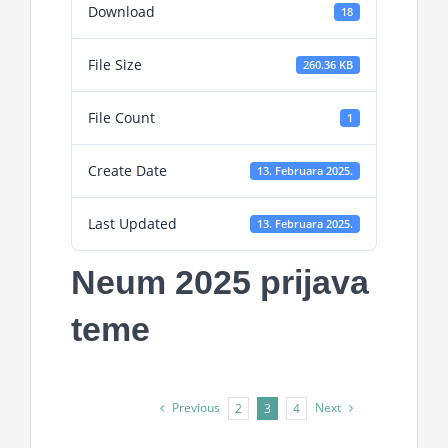
Download
18
File Size
260.36 KB
File Count
1
Create Date
13. Februara 2025.
Last Updated
13. Februara 2025.
Neum 2025 prijava
teme
Previous
Next
2
3
4