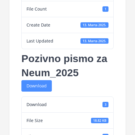
File Count
1
Create Date
13. Marta 2025.
Last Updated
13. Marta 2025.
Pozivno pismo za
Neum_2025
Download
Download
3
File Size
18.82 KB