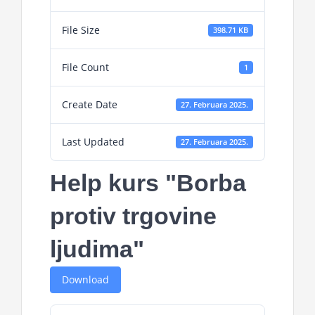
File Size
398.71 KB
File Count
1
Create Date
27. Februara 2025.
Last Updated
27. Februara 2025.
Help kurs "Borba
protiv trgovine
ljudima"
Download