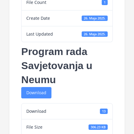
File Count
1
Projekti
Create Date
26. Maja 2025.
Novosti
Last Updated
26. Maja 2025.
Kontakt
Program rada
Search
Savjetovanja u
for:
Neumu
Download
Download
13
File Size
306.23 KB