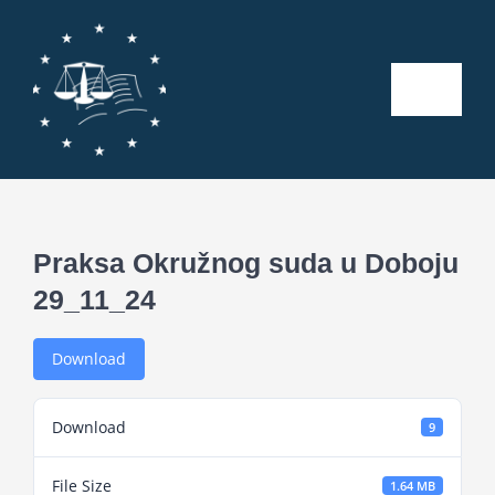
Skip
to
content
Toggle
Naviga
Početna
O nama
Praksa Okružnog suda u Doboju
29_11_24
Kalendar aktivnosti
Download
Seminari
Download
9
Publikacije
File Size
1.64 MB