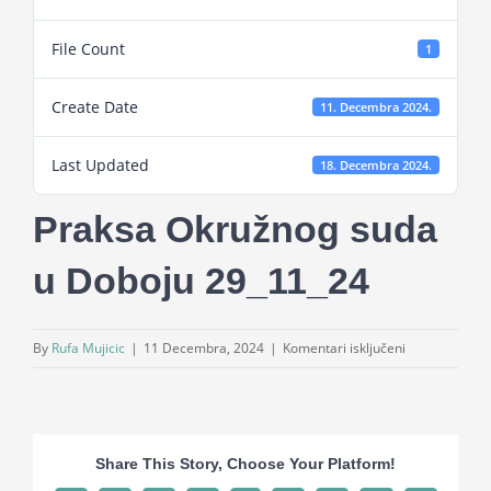
Projekti
File Count
1
Novosti
Create Date
11. Decembra 2024.
Last Updated
Kontakt
18. Decembra 2024.
Praksa Okružnog suda
Search
for:
u Doboju 29_11_24
za
By
Rufa Mujicic
|
11 Decembra, 2024
|
Komentari isključeni
Praksa
Okružnog
suda
u
Share This Story, Choose Your Platform!
Doboju