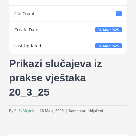
Projekti
File Count
1
Novosti
Create Date
28. Maja 2025.
Last Updated
Kontakt
28. Maja 2025.
Prikazi slučajeva iz
Search
for:
prakse vještaka
20_3_25
za
By
Rufa Mujicic
|
28 Maja, 2025
|
Komentari isključeni
Prikazi
slučajeva
iz