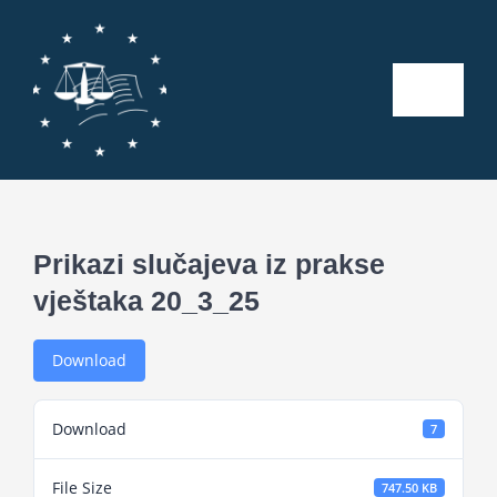
Skip
to
content
Toggle
Naviga
Početna
O nama
Prikazi slučajeva iz prakse
vještaka 20_3_25
Kalendar aktivnosti
Download
Seminari
Download
7
Publikacije
File Size
747.50 KB