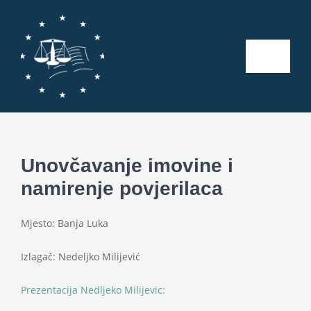
Skip
to
content
Toggle
Naviga
Početna
O nama
Unovčavanje imovine i
namirenje povjerilaca
Kalendar aktivnosti
Mjesto: Banja Luka
Seminari
Izlagač: Nedeljko Milijević
Publikacije
Prezentacija Nedljeko Milijevic: