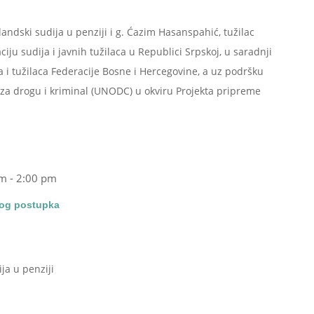
olandski sudija u penziji i g. Ćazim Hasanspahić, tužilac
iju sudija i javnih tužilaca u Republici Srpskoj, u saradnji
 i tužilaca Federacije Bosne i Hercegovine, a uz podršku
 za drogu i kriminal (UNODC) u okviru Projekta pripreme
am
-
2:00 pm
nog postupka
ija u penziji