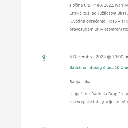
zločina u BiH“ IPA 2022, Ivan M
Crnkić, tužilac Tužilaštva BiH
Uvodna obraćanja 10:15 – 11:
pravosuđem BiH– ostvareni rezul
čet
5 Decembra, 2024 @ 10:00 
5
Sadržina i doseg člana 10 Ured
Banja Luka
Izlagač: mr Radmila Dragišić, 
za evropske integracije i me