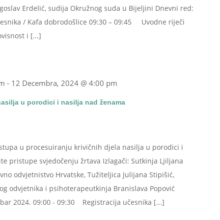
goslav Erdelić, sudija Okružnog suda u Bijeljini Dnevni red:
snika / Kafa dobrodošlice 09:30 – 09:45 Uvodne riječi
snost i [...]
am
-
12 Decembra, 2024 @ 4:00 pm
nasilja u porodici i nasilja nad ženama
pa u procesuiranju krivičnih djela nasilja u porodici i
te pristupe svjedočenju žrtava Izlagači: Sutkinja Ljiljana
vno odvjetnistvo Hrvatske, Tužiteljica Julijana Stipišić,
g odvjetnika i psihoterapeutkinja Branislava Popović
ar 2024. 09:00 - 09:30 Registracija učesnika [...]