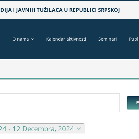
IJA I JAVNIH TUŽILACA U REPUBLICI SRPSKOJ
a
O nama
Kalendar aktivnosti
Seminari
Publ
24
 - 
12 Decembra, 2024