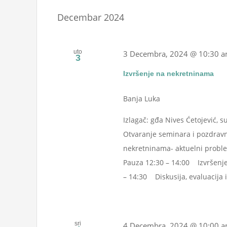
Events
date.
Navigation
Decembar 2024
by
Keyword.
uto
3 Decembra, 2024 @ 10:30 
3
Izvršenje na nekretninama
Banja Luka
Izlagač: gđa Nives Ćetojević, 
Otvaranje seminara i pozdravn
nekretninama- aktuelni proble
Pauza 12:30 – 14:00 Izvršenje
– 14:30 Diskusija, evaluacija i 
sri
4 Decembra, 2024 @ 10:00 