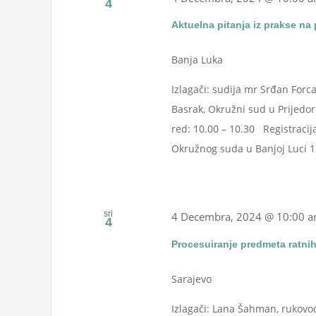
4
Aktuelna pitanja iz prakse na
Banja Luka
Izlagači: sudija mr Srđan Forc
Basrak, Okružni sud u Prijedor
red: 10.00 – 10.30 Registracij
Okružnog suda u Banjoj Luci 12
sri
4 Decembra, 2024 @ 10:00 
4
Procesuiranje predmeta ratnih
Sarajevo
Izlagači: Lana Šahman, rukovo