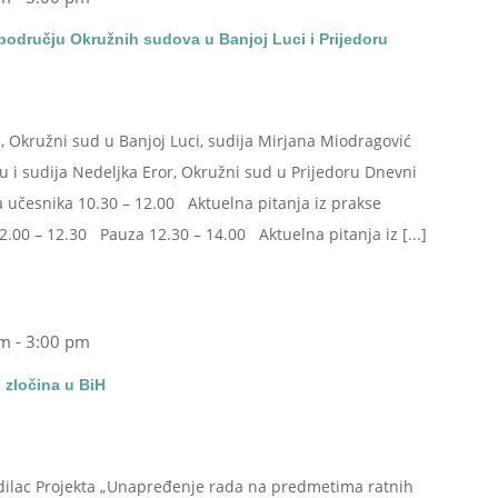
 području Okružnih sudova u Banjoj Luci i Prijedoru
a, Okružni sud u Banjoj Luci, sudija Mirjana Miodragović
u i sudija Nedeljka Eror, Okružni sud u Prijedoru Dnevni
a učesnika 10.30 – 12.00 Aktuelna pitanja iz prakse
.00 – 12.30 Pauza 12.30 – 14.00 Aktuelna pitanja iz [...]
am
-
3:00 pm
 zločina u BiH
dilac Projekta „Unapređenje rada na predmetima ratnih