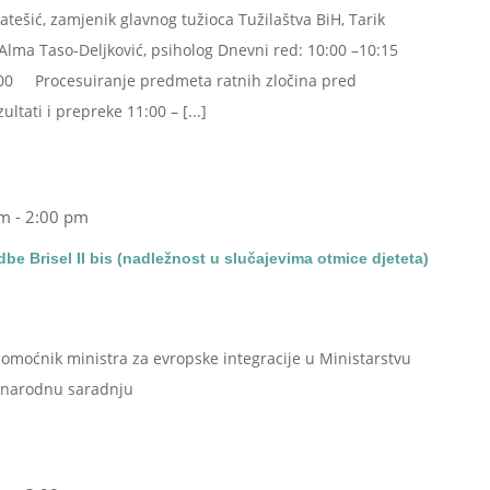
atešić, zamjenik glavnog tužioca Tužilaštva BiH, Tarik
 i Alma Taso-Deljković, psiholog Dnevni red: 10:00 –10:15
00 Procesuiranje predmeta ratnih zločina pred
tati i prepreke 11:00 – [...]
am
-
2:00 pm
be Brisel II bis (nadležnost u slučajevima otmice djeteta)
pomoćnik ministra za evropske integracije u Ministarstvu
đunarodnu saradnju