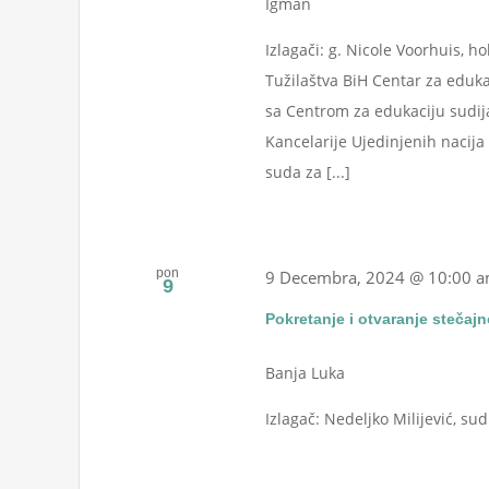
Igman
Izlagači: g. Nicole Voorhuis, h
Tužilaštva BiH Centar za edukac
sa Centrom za edukaciju sudija
Kancelarije Ujedinjenih nacija
suda za [...]
pon
9 Decembra, 2024 @ 10:00 
9
Pokretanje i otvaranje stečaj
Banja Luka
Izlagač: Nedeljko Milijević, sud