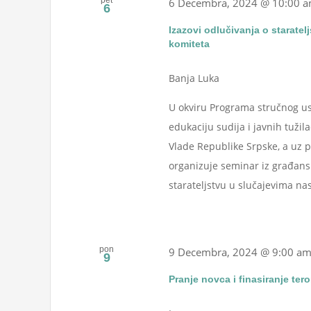
pet
6 Decembra, 2024 @ 10:00 
6
Izazovi odlučivanja o starate
komiteta
Banja Luka
U okviru Programa stručnog us
edukaciju sudija i javnih tuži
Vlade Republike Srpske, a uz po
organizuje seminar iz građansk
starateljstvu u slučajevima nasil
pon
9 Decembra, 2024 @ 9:00 a
9
Pranje novca i finasiranje ter