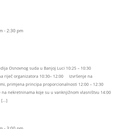
am
-
2:30 pm
sudija Osnovnog suda u Banjoj Luci 10:25 – 10:30
a riječ organizatora 10:30– 12:00 Izvršenje na
mi, primjena principa proporcionalnosti 12:00 – 12:30
 na nekretninama koje su u vanknjižnom vlasništvu 14:00
[...]
am
-
3:00 pm