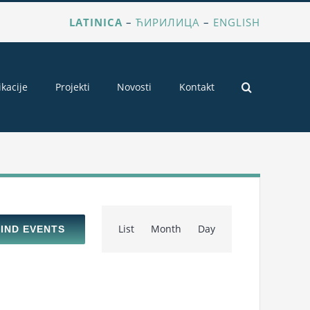
LATINICA
–
ЋИРИЛИЦА
–
ENGLISH
ikacije
Projekti
Novosti
Kontakt
Event
List
Month
Day
FIND EVENTS
Views
Navigation