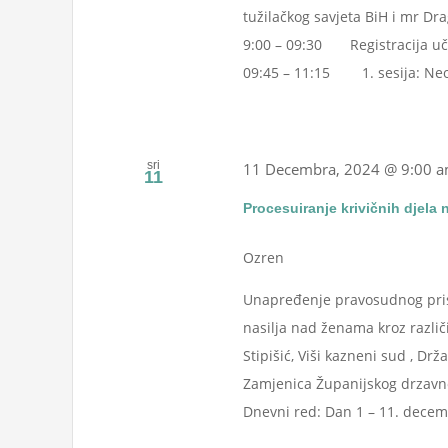
tužilačkog savjeta BiH i mr Dra
9:00 – 09:30 Registracija uče
09:45 – 11:15 1. sesija: Neovi
sri
11 Decembra, 2024 @ 9:00 
11
Procesuiranje krivičnih djela 
Ozren
Unapređenje pravosudnog pristu
nasilja nad ženama kroz različi
Stipišić, Viši kazneni sud , Drža
Zamjenica Županijskog drzavno
Dnevni red: Dan 1 – 11. decemb