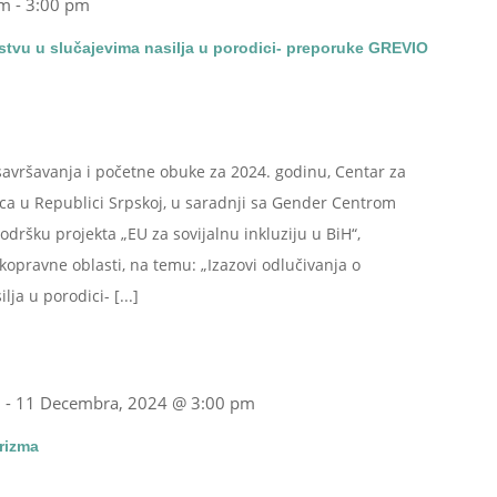
am
-
3:00 pm
ljstvu u slučajevima nasilja u porodici- preporuke GREVIO
avršavanja i početne obuke za 2024. godinu, Centar za
laca u Republici Srpskoj, u saradnji sa Gender Centrom
dršku projekta „EU za sovijalnu inkluziju u BiH“,
opravne oblasti, na temu: „Izazovi odlučivanja o
ja u porodici- [...]
m
-
11 Decembra, 2024 @ 3:00 pm
orizma