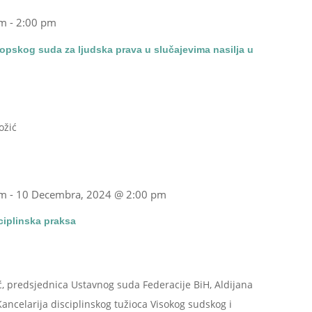
am
-
2:00 pm
opskog suda za ljudska prava u slučajevima nasilja u
ožić
am
-
10 Decembra, 2024 @ 2:00 pm
sciplinska praksa
ć, predsjednica Ustavnog suda Federacije BiH, Aldijana
 Kancelarija disciplinskog tužioca Visokog sudskog i