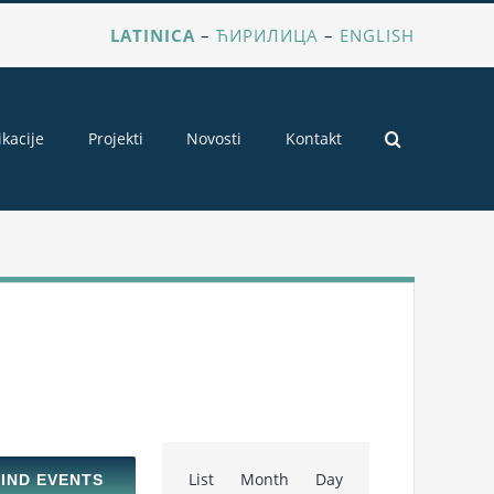
LATINICA
–
ЋИРИЛИЦА
–
ENGLISH
ikacije
Projekti
Novosti
Kontakt
Event
List
Month
Day
FIND EVENTS
Views