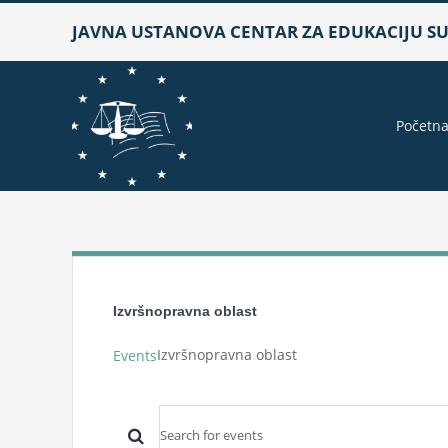
Skip
JAVNA USTANOVA CENTAR ZA EDUKACIJU SUD
to
content
Početn
Izvršnopravna oblast
Izvršnopravna oblast
Events
Events
Enter