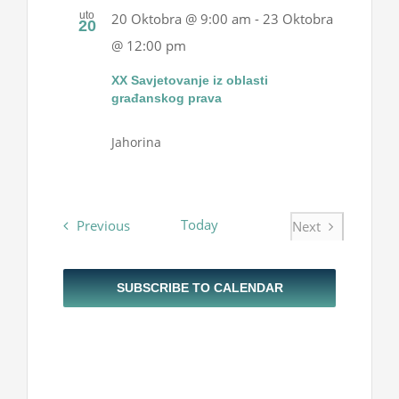
Projekti
uto
20 Oktobra @ 9:00 am
-
23 Oktobra
Views
20
@ 12:00 pm
Navigatio
Novosti
XX Savjetovanje iz oblasti
građanskog prava
Kontakt
Jahorina
Search
for:
Events
Today
Previous
Next
Events
SUBSCRIBE TO CALENDAR