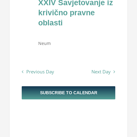
XXIV Savjetovanje iz
Projekti
2026
krivično pravne
oblasti
Novosti
Neum
Kontakt
Search
Previous Day
Next Day
for:
SUBSCRIBE TO CALENDAR